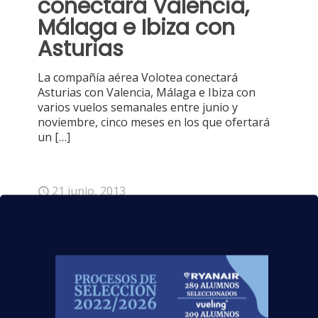
conectará Valencia,
Málaga e Ibiza con
Asturias
La compañía aérea Volotea conectará
Asturias con Valencia, Málaga e Ibiza con
varios vuelos semanales entre junio y
noviembre, cinco meses en los que ofertará
un
[…]
21 junio, 2013
United Airlines equipa
200 aviones con
televisión en directo
La expansión de la televisión en vivo en los
aviones de United confirma la estrategia de la
empresa de continua inversión en sus