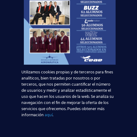
productos a bordo.
[…]
17 junio, 2013
Vueling comenzará a
volar a Kiev y Reikiavik
desde Barcelona
Vueling incorporará 32 nuevos destinos
Utilizamos cookies propias y de terceros para fines
desde Barcelona en verano, entre los que se
analíticos, bien tratadas por nosotros o por
encuentra Kiev (Ucrania) y Reikiavik (Islandia),
terceros, que nos permiten cuantificar el número
lo que permitirá a la aerolínea alcanzar
[…]
de usuarios y medir y analizar estadísticamente el
uso que hacen los usuarios de la web. Se analiza su
navegación con el fin de mejorar la oferta de los
servicios que ofrecemos. Puedes obtener más
14 junio, 2013
información
aquí
.
Transavia.com lanza
su nueva ruta