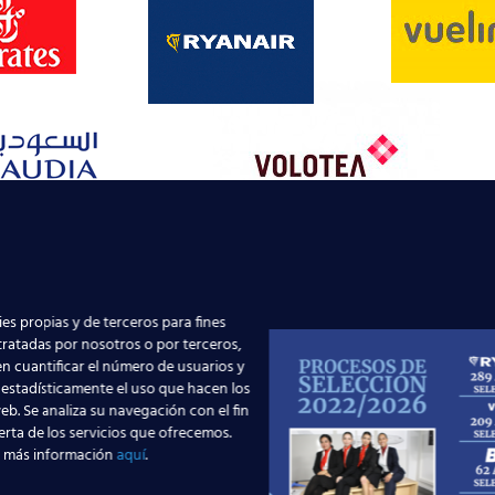
.
-7,
ar de Vuelo?
es propias y de terceros para fines
 bien sabido el aumento que está experimentando el
 tratadas por nosotros o por terceros,
 la creación de nuevas flotas de aeronaves y el
n cuantificar el número de usuarios y
e nuevas compañías aéreas de bajo coste, lo que
 estadísticamente el uso que hacen los
la profesión
de Tripulante de Cabina de Pasajeros
eb. Se analiza su navegación con el fin
travesando un crecimiento espectacular.
erta de los servicios que ofrecemos.
 más información
aquí
.
as a nuestros largos años de afianzada experiencia en la
onáutica de Auxiliares de Vuelo, gozamos de
contacto