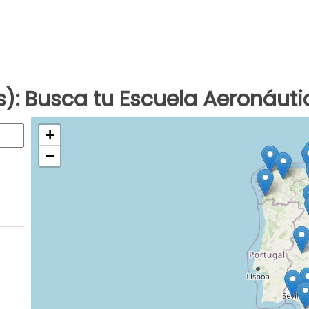
: Busca tu Escuela Aeronáut
+
−