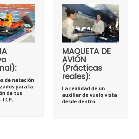
NA
MAQUETA DE
yo
AVIÓN
nal):
(Prácticas
reales):
s de natación
izados para la
La realidad de un
ón de tus
auxiliar de vuelo vista
s TCP.
desde dentro.