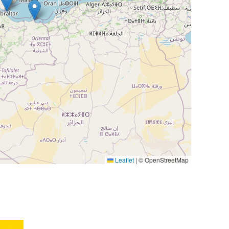
Leaflet
|
© OpenStreetMap