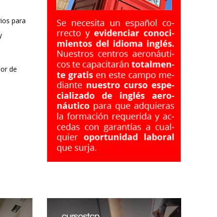
ios para
y
dor de