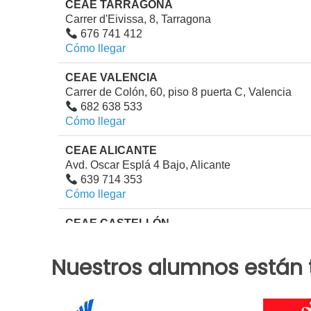
CEAE TARRAGONA
Carrer d'Eivissa, 8, Tarragona
676 741 412
Cómo llegar
CEAE VALENCIA
Carrer de Colón, 60, piso 8 puerta C, Valencia
682 638 533
Cómo llegar
CEAE ALICANTE
Avd. Oscar Esplá 4 Bajo, Alicante
639 714 353
Cómo llegar
CEAE CASTELLÓN
Plaza Escuelas Pías, 16, Castellón
900 100 405
Nuestros alumnos están 
Cómo llegar
CEAE LAS PALMAS
Calle Juan e Doreste, 1,, Las Palmas de Gran