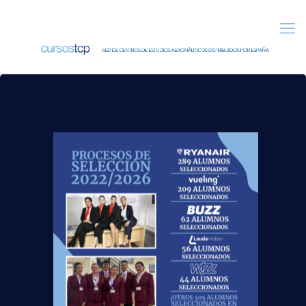
13 junio, 2014
Nuevas rutas para el
verano que viene
Las últimas cifras estadísticas de los
diferentes aeropuertos nacionales y el nivel
de reservas que manejan pronostican
buenos augurios para el sector aéreo
nacional durante el
[…]