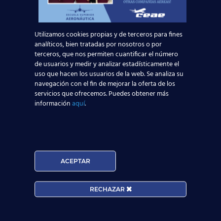
5 junio, 2014
El Prat se convierte en
Utilizamos cookies propias y de terceros para fines
el epicentro de
analíticos, bien tratadas por nosotros o por
operaciones de
terceros, que nos permiten cuantificar el número
de usuarios y medir y analizar estadísticamente el
Vueling
uso que hacen los usuarios de la web. Se analiza su
navegación con el fin de mejorar la oferta de los
Transcurridos diez años (16 de mayo) desde
servicios que ofrecemos. Puedes obtener más
que se pusieron a la venta los primeros
información
aquí
.
billetes de la Compañía Aérea Vueling, su
director comercial de la
[…]
ACEPTAR
RECHAZAR