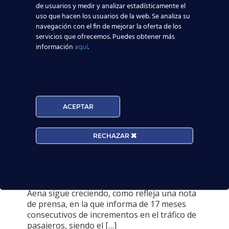
de usuarios y medir y analizar estadísticamente el
uso que hacen los usuarios de la web. Se analiza su
navegación con el fin de mejorar la oferta de los
servicios que ofrecemos. Puedes obtener más
información
aquí
.
12 mayo, 2015
Más de 14 millones de
ACEPTAR
pasajeros pasaron por
aeropuertos
RECHAZAR
españoles en marzo,
según AENA
Aena sigue creciendo, como refleja una nota
de prensa, en la que informa de 17 meses
consecutivos de incrementos en el tráfico de
pasajeros, siendo el
[…]