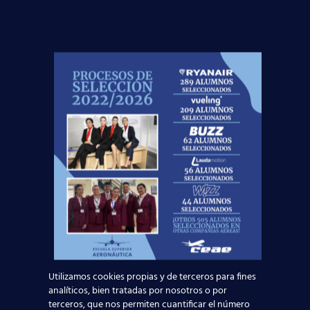
19 mayo, 2015
Oferta de Empleo:
Ryanair entrevista a
Auxiliares de Vuelo en
Barcelona el 19 de
mayo de 2015
La compañía aérea Ryanair convocará hoy,
en Barcelona, un nuevo proceso de selección
para Tripulante de Cabina de Pasajeros.
Todos nuestros alumnos que
quieren promocionarse han introducido
Utilizamos cookies propias y de terceros para fines
previamente su
[…]
analíticos, bien tratadas por nosotros o por
terceros, que nos permiten cuantificar el número