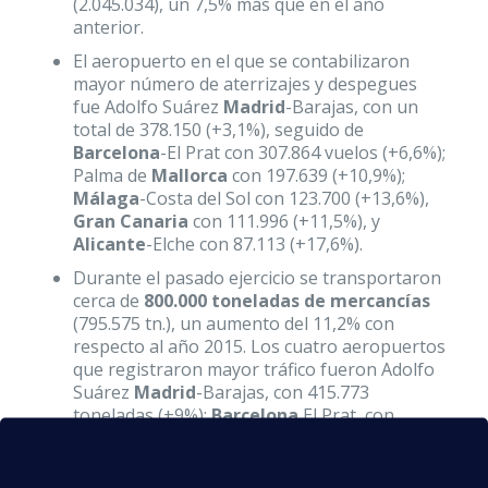
(2.045.034), un 7,5% más que en el año
anterior.
El aeropuerto en el que se contabilizaron
mayor número de aterrizajes y despegues
fue Adolfo Suárez
Madrid
-Barajas, con un
total de 378.150 (+3,1%), seguido de
Barcelona
-El Prat con 307.864 vuelos (+6,6%);
Palma de
Mallorca
con 197.639 (+10,9%);
Málaga
-Costa del Sol con 123.700 (+13,6%),
Gran Canaria
con 111.996 (+11,5%), y
Alicante
-Elche con 87.113 (+17,6%).
Durante el pasado ejercicio se transportaron
cerca de
800.000 toneladas de mercancías
(795.575 tn.), un aumento del 11,2% con
respecto al año 2015. Los cuatro aeropuertos
que registraron mayor tráfico fueron Adolfo
Suárez
Madrid
-Barajas, con 415.773
toneladas (+9%);
Barcelona
El Prat, con
132.754 toneladas (13,3%);
Zaragoza
, con
110.563 toneladas (+29%); y
Vitoria
, 52.134
toneladas (+12,4%).