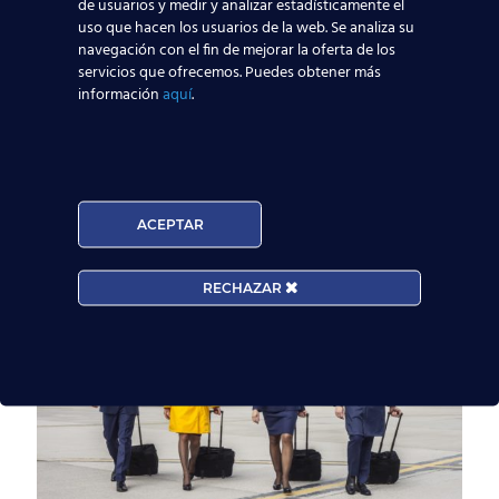
de usuarios y medir y analizar estadísticamente el
experiencia de vuelo
uso que hacen los usuarios de la web. Se analiza su
de los pasajeros
navegación con el fin de mejorar la oferta de los
servicios que ofrecemos. Puedes obtener más
información
aquí
.
Ocho novedosas ideas que mejoran
la experiencia del pasajero, entre las que
figura una propuesta española, se han
llevado este año los premios Crystal Cabin,
los de
[…]
ACEPTAR
RECHAZAR