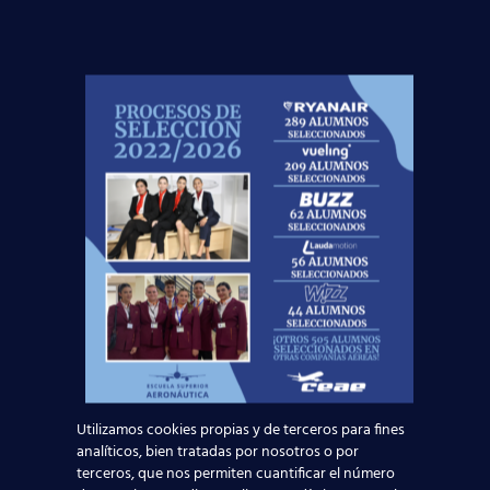
aerolíneas que más demandan profesionales
del sector durante la temporada de verano
2018 en nuestro
[…]
21 agosto, 2018
Utilizamos cookies propias y de terceros para fines
Ocho ideas que
analíticos, bien tratadas por nosotros o por
mejorarán la
terceros, que nos permiten cuantificar el número