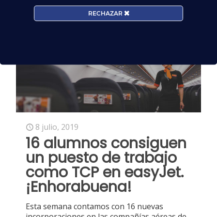
informamos de que nuevos cursos
Tripulante de Cabina de Pasajeros TCP están
RECHAZAR
próximos
[…]
8 julio, 2019
16 alumnos consiguen
un puesto de trabajo
como TCP en easyJet.
¡Enhorabuena!
Esta semana contamos con 16 nuevas
incorporaciones en las compañías aéreas de