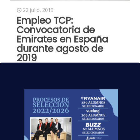
22 julio, 2019
Empleo TCP:
Convocatoria de
Emirates en España
durante agosto de
2019
¡Este agosto de 2019 es tu oportunidad para
trabajar como tripulante de cabina de
pasajeros! La aerolínea Emirates visitará
Barcelona, Santiago de Compostela,
Zaragoza, Mallorca, Madrid
[…]