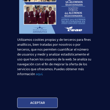
Utilizamos cookies propias y de terceros para fines
analíticos, bien tratadas por nosotros o por
terceros, que nos permiten cuantificar el número
15 julio, 2019
de usuarios y medir y analizar estadísticamente el
Últimas plazas para un
uso que hacen los usuarios de la web. Se analiza su
navegación con el fin de mejorar la oferta de los
nuevo curso TCP en
servicios que ofrecemos. Puedes obtener más
todos nuestros
información
aquí
.
centros. ¡Prepárate
para el curso 2019/20!
Desde la Red de Centros de Estudios
ACEPTAR
Aeronáuticos más grande de España te