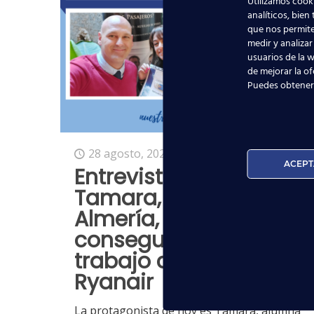
Utilizamos cooki
analíticos, bien
que nos permite
medir y analizar
usuarios de la w
de mejorar la of
Puedes obtener
28 agosto, 2023
ACEPT
Entrevistamos a
Tamara, alumna de
Almería, tras
conseguir su primer
trabajo como TCP en
Ryanair
La protagonista de hoy es Tamara, alumna