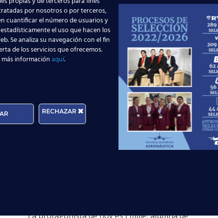
es propias y de terceros para fines
 tratadas por nosotros o por terceros,
n cuantificar el número de usuarios y
 estadísticamente el uso que hacen los
eb. Se analiza su navegación con el fin
erta de los servicios que ofrecemos.
 más información
aquí
.
21 agosto, 2023
RECHAZAR
AR
Entrevistamos a
Emilie, alumna de
Almería, tras
conseguir su primer
trabajo como TCP en
Ryanair
La protagonista de hoy es Emilie, alumna de