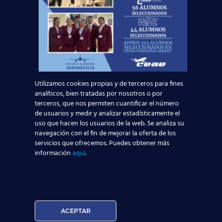
22 enero, 2024
Oferta de empleo TCP:
Utilizamos cookies propias y de terceros para fines
analíticos, bien tratadas por nosotros o por
Volotea busca
terceros, que nos permiten cuantificar el número
auxiliares de vuelo
de usuarios y medir y analizar estadísticamente el
uso que hacen los usuarios de la web. Se analiza su
(Vigo, Asturias, Bilbao,
navegación con el fin de mejorar la oferta de los
Barcelona y Madrid)
servicios que ofrecemos. Puedes obtener más
información
aquí
.
en enero de 2024
El Departamento de Orientación Laboral de
nuestra Red de Centros de Estudios
Aeronáuticos ha informado a nuestros
alumnos del curso TCP de una oportunidad
ACEPTAR
de empleo:
[…]