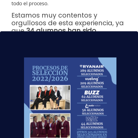
todo el proceso.
Estamos muy contentos y
orgullosos de esta experiencia, ya
que
34 alumnos han sido
contratados por Vueling y
despegarán en breve
. Y tú,
¿quieres ser el siguiente?
Con el
Curso TCP homologado por la dirección general
de aviación civil
(Ministerio de Fomento) se adquieren
los conocimientos teóricos y prácticos necesarios para
realizar las funciones propias de un auxiliar de vuelo.
Además, permite certificarse como TCP en cualquiera
de los países de la Unión Europea.
Nuestro objetivo final es que el alumno salga del