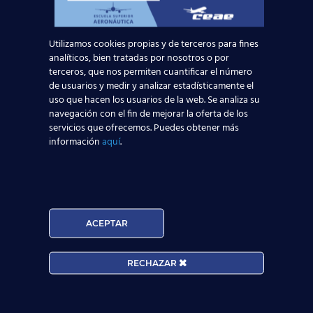
curso con la mayor experiencia y conocimientos
posibles para ejercer la profesión de auxiliar de
vuelo (TCP). Esto nos convierte en una institución
Utilizamos cookies propias y de terceros para fines
de prestigio entre los departamentos de recursos
analíticos, bien tratadas por nosotros o por
humanos de las diferentes compañías de
terceros, que nos permiten cuantificar el número
transporte aéreo de España. De hecho,
más de
de usuarios y medir y analizar estadísticamente el
7000 alumnos nuestros decidieron formarse
uso que hacen los usuarios de la web. Se analiza su
con nosotros y encontraron trabajo.
Si quieres
navegación con el fin de mejorar la oferta de los
saber más,
acércate a cualquiera de los
servicios que ofrecemos. Puedes obtener más
centros que tenemos por toda España
, o
información
aquí
.
pídenos información
a través de nuestros
asesores online
:
Solicita información
ACEPTAR
RECHAZAR
Nombre*
Teléfono*