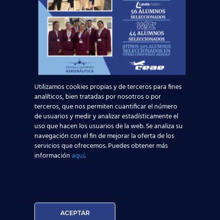
Alojamiento
;
Vacaciones
anuales;
Seguro
médico…
Durante el mes de
abril
,
Emirates
seleccionará
Auxiliares de Vuelo TCP
en
Bilbao
,
Madrid
Utilizamos cookies propias y de terceros para fines
y Palma de
Mallorca
, por lo que se trata de una
analíticos, bien tratadas por nosotros o por
gran oportunidad para nuestros alumnos que
terceros, que nos permiten cuantificar el número
tengan el
título TCP
o estén a punto de
de usuarios y medir y analizar estadísticamente el
obtenerlo, ya que gracias a este certificado
uso que hacen los usuarios de la web. Se analiza su
podrán trabajar en infinidad de aerolíneas por
navegación con el fin de mejorar la oferta de los
todo el mundo. Si quieres más información acerca
servicios que ofrecemos. Puedes obtener más
de las
próximas
convocatorias de empleo
para
información
aquí
.
auxiliar de vuelo
, o necesitas mejorar tu
Currículum Vitae, te esperamos en el
Departamento de Orientación Laboral
de tu
centro, donde te asesoraremos para que tu
candidatura destaque sobre las demás con más
ACEPTAR
consejos como los de este
post
.