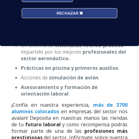
Y si, por el contrario, aun no formas parte de
RECHAZAR
nuestra gran familia aeronáutica, en
nuestros
centros repartidos por toda España
te
ofrecemos la mejor formación para que consigas
tu
título TCP
. Ponemos a tu disposición:
Un sistema de
enseñanza teórico-práctico
impartido por los mejores
profesionales del
sector aeronáutico.
Prácticas en piscina y primeros auxilios
.
Acciones de
simulación de avión
.
Asesoramiento y formación de
orientación laboral
.
¡Confía en nuestra experiencia,
más de 3700
alumnos colocados
en empresas del sector nos
avalan! Deposita en nuestras manos las riendas
de tu
futuro laboral
y como recompensa podrás
formar parte de una de las
profesiones más
prestigiosas
del sector. Infórmate sobre nuestra