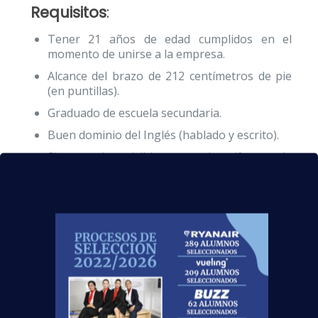
Requisitos
:
Tener 21 años de edad cumplidos en el
momento de unirse a la empresa.
Alcance del brazo de 212 centímetros de pie
(en puntillas).
Graduado de escuela secundaria.
Buen dominio del Inglés (hablado y escrito).
Sin tatuajes visibles con el uniforme de
Emirates Cabin Crew.
Buena forma física para cumplir con los
requisitos del equipo de la cabina.
Los
seleccionados
por Emirates
conseguirán:
Contrato de al menos 3 años con esta
compañía aérea
;
Paquetes salariales
muy competitivos;