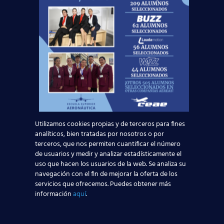
personales, con el fin único de que consiga
trabajo en el sector aeronáutico
.
Como ves,
nuestra formación
está
orientada a que sigas los pasos
de
más de 5000 alumnos
que
encontraron un puesto de
trabajo
en el sector aeronáutico. ¿Quieres
ser el siguiente? Solicítanos
información sin compromiso a
Utilizamos cookies propias y de terceros para fines
través de este
formulario
… ¡Y
analíticos, bien tratadas por nosotros o por
despega con nosotros!
terceros, que nos permiten cuantificar el número
de usuarios y medir y analizar estadísticamente el
uso que hacen los usuarios de la web. Se analiza su
Solicita información
navegación con el fin de mejorar la oferta de los
servicios que ofrecemos. Puedes obtener más
información
aquí
.
Nombre*