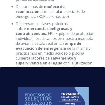
Disponemos de
muñeco de
reanimación
para simular ejercicios de
emergencia (RCP aeronáutico).
Dispensamos clases prácticas
sobre
mercancías peligrosas y
contraincendios
, EPI (Equipos de protección
individual), practicamos en nuestra maqueta
de avión a escala real en la
rampa de
evacuación de emergencia
de la misma y
practicamos en medio acuoso o piscina
cubierta labores de
salvamento y
supervivencia en el agua
con la utilización
de
chalecos salvavidas y balsa de
emergencia de la aeronave
.
Por último, disponemos de un bloque sobre
orientación laboral
referida a su proceso de
selección ante las compañías aéreas
mediante la preparación de su
presentación
personal, la confección de su currículum,
búsqueda activa de empleo y entrevistas