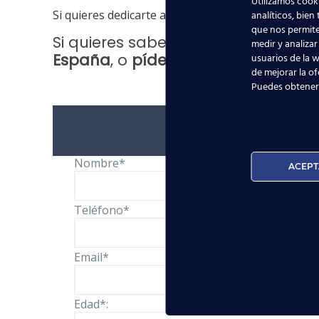
Utilizamos cooki
Si quieres dedicarte a una profesión apasionante,
analíticos, bien
que nos permite
Si quieres saber más sobre nuestr
medir y analizar
España
, o
pídenos información
a t
usuarios de la w
de mejorar la of
Puedes obtener
Nombre*
ACEPT
Teléfono*
Email*
Edad*: