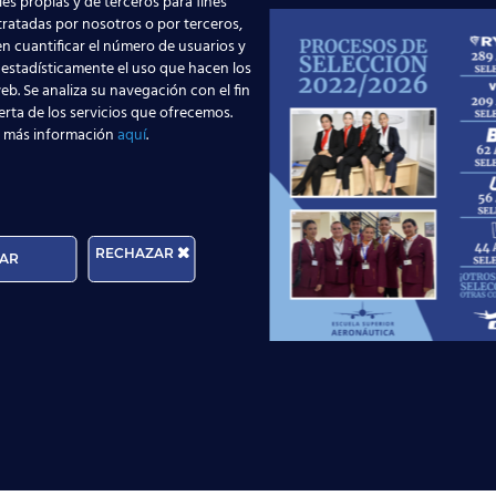
es propias y de terceros para fines
 ¡no lo dudes! Acude a nosotros y te ayudaremos.
 tratadas por nosotros o por terceros,
n cuantificar el número de usuarios y
o
curso TCP
,
acércate a cualquiera de los
 estadísticamente el uso que hacen los
ravés de nuestros
asesores online
:
eb. Se analiza su navegación con el fin
erta de los servicios que ofrecemos.
 más información
aquí
.
Solicita información
RECHAZAR
AR