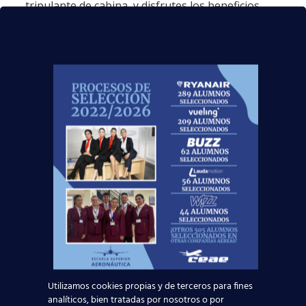
tripulante de cabina, y disfrutes los beneficios
que esta profesión te ofrece.
Los aeropuertos españoles requieren
profesionales formados en este sector
para el
mantenimiento de las funciones de un vuelo, por
lo que cada día la demanda de profesionales
cualificados aumenta. En nuestros centros
recibirás la mejor formación, adaptada a las
demandas del sector. Esto te garantizará
posibilidades reales de inserción, tal y como
nuestra
elevada tasa de inserción laboral
demuestra.
Estos espectaculares datos son fruto del buen
momento que atraviesa el
turismo
y la
aviación
comercial
en toda España. Por este motivo,
el
sector aeronáutico
es una buena opción si
estás pensando
qué estudiar en 2020
, ya que el
aumento que está experimentando el tráfico
aéreo, la creación de nuevas flotas de aeronaves
Utilizamos cookies propias y de terceros para fines
y el surgimiento de nuevas compañías aéreas de
analíticos, bien tratadas por nosotros o por