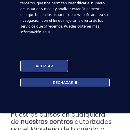
bajo coste está generando una
gran demanda
terceros, que nos permiten cuantificar el número
de usuarios y medir y analizar estadísticamente el
de empleo
.
uso que hacen los usuarios de la web. Se analiza su
Nuestros centros disponen de
navegación con el fin de mejorar la oferta de los
servicios que ofrecemos. Puedes obtener más
todos los recursos necesarios
información
aquí
.
para una
formación actualizada y
completa
. Gracias a
nuestros
profesores
experimentados en el sector
aeronáutico
y el convenio que las
ACEPTAR
aerolíneas mantienen con
nuestro
Departamento de
RECHAZAR
Orientación Laboral
, más de
5500
alumnos
ya han conseguido un
puesto de trabajo. ¿Quieres seguir
sus pasos? Infórmate sobre
nuestros cursos en cualquiera
de
nuestros centros
autorizados
por el Ministerio de Fomento o