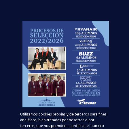
Primeros
auxilios
.
Normativa
.
Operación normal,
seguridad
.
Emergencias
y supervivencia.
Mercancías
peligrosas.
Inglés
aeronáutico.
Además, el curso incluye
prácticas
en piscina
y en simulador de avión.
Una vez acabado el curso, nuestro
Departamento de Orientación Laboral
podrá
asesorarte para que sigas los pasos de los
más
de 4400 alumnos que ya están trabajando
.
¡Puede que encontramos el trabajo perfecto para
ti!
No dejes volar esta oportunidad, y acércate a
Utilizamos cookies propias y de terceros para fines
nuestro centro más cercano. ¡Puedes elegir entre
analíticos, bien tratadas por nosotros o por
más de 20 escuelas repartidas por toda
terceros, que nos permiten cuantificar el número