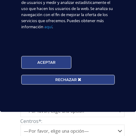
España
! O, si lo prefieres, pregúntanos
de usuarios y medir y analizar estadísticamente el
uso que hacen los usuarios de la web. Se analiza su
directamente en este
formulario
:
navegación con el fin de mejorar la oferta de los
servicios que ofrecemos. Puedes obtener más
Solicita información
información
aquí
.
Nombre*
Teléfono*
ACEPTAR
RECHAZAR
Email*
Edad*:
Centros*: