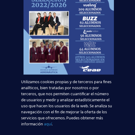
General P1, Express de Salidas y Preferente
de Llegadas, así como el intercambiador de
modos de transportes, para facilitar el
tránsito entre los diferentes medios
transportes públicos con la terminal.
Como el resto de la infraestructura, la T2 y su
muelle B disponen de todas las medidas para
garantizar la seguridad sanitaria de los
pasajeros, por las que el Aeropuerto Málaga-
Costa del Sol ha recibido la certificación
Utilizamos cookies propias y de terceros para fines
‘Airport Health Accreditation’ (AHA) del
analíticos, bien tratadas por nosotros o por
Consejo Internacional de Aeropuertos (ACI),
terceros, que nos permiten cuantificar el número
un programa que evalúa el cumplimiento de
de usuarios y medir y analizar estadísticamente el
las medidas sanitarias recomendadas por ACI,
uso que hacen los usuarios de la web. Se analiza su
la Organización de Aviación Civil Internacional
navegación con el fin de mejorar la oferta de los
(OACI), la EASA, el Centro Europeo de
servicios que ofrecemos. Puedes obtener más
Prevención y Control de Enfermedades
información
aquí
.
(ECDC) y las guías de la Organización Mundial
de la Salud (OMS).