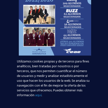
día siguiente.
“Barcelona sigue siendo una historia de enorme
éxito para Emirates. En menos de tres años no
solo hemos lanzado un nuevo servicio diario sino
que también, hemos aumentado
significativamente la capacidad con el fin de
satisfacer la demanda del cliente. Este vuelo
adicional diario supone un gran impulso a
nuestras operaciones y subraya nuestro firme
compromiso para con el mercado español”
comentó Hubert Frach, vicepresidente del grupo
Emirates.
Utilizamos cookies propias y de terceros para fines
analíticos, bien tratadas por nosotros o por
Siguen aumentado el número de vuelos con el
terceros, que nos permiten cuantificar el número
consiguiente aumento en el número de asientos.
de usuarios y medir y analizar estadísticamente el
Es señal inequívoca de que el sector aeronáutico
uso que hacen los usuarios de la web. Se analiza su
genera empleo. Para acceder a esta demanda
navegación con el fin de mejorar la oferta de los
laboral debes estar en posesión del título de
servicios que ofrecemos. Puedes obtener más
Tripulante de Cabina de Pasajeros TCP
que
información
aquí
.
impartimos en nuestra
Red de Centros de
Estudios Aeronáuticos
, donde también te