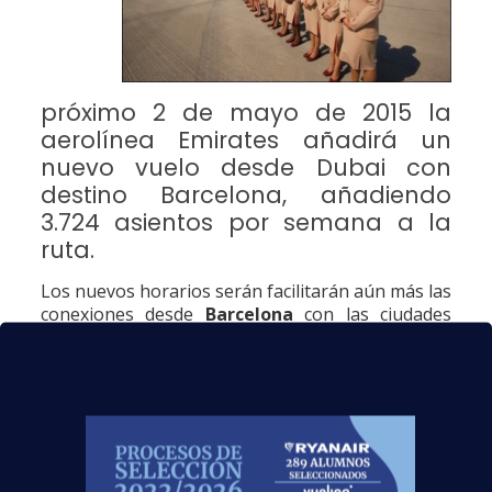
próximo 2 de mayo de 2015 la
aerolínea Emirates añadirá un
nuevo vuelo desde Dubai con
destino Barcelona, añadiendo
3.724 asientos por semana a la
ruta.
Los nuevos horarios serán facilitarán aún más las
conexiones desde
Barcelona
con las ciudades
clave en el Lejano Oriente, Oriente Medio,
Australia y África mediante el hub de Emirates en
Dubai. El vuelo EK 187 despegará de
Dubai
a las
15.45 hrs. y aterrizará en el Aeropuerto de
Barcelona-El Prat
a las 21.00 hrs. El EK 188
despegará diariamente de Barcelona a las 22.45
hrs. y tomará tierra en Dubái a las 07.25 hrs. del