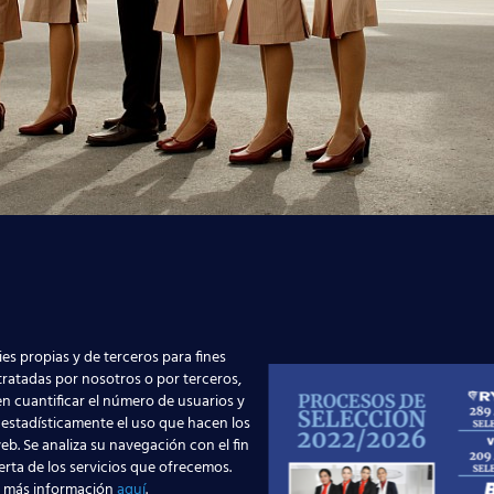
eptiembre, la compañía aérea
Emirates
cel
mativas con el fin de ampliar su tripul
seleccionadas son:
es propias y de terceros para fines
5
 tratadas por nosotros o por terceros,
n cuantificar el número de usuarios y
2015
 estadísticamente el uso que hacen los
eb. Se analiza su navegación con el fin
5
erta de los servicios que ofrecemos.
 más información
aquí
.