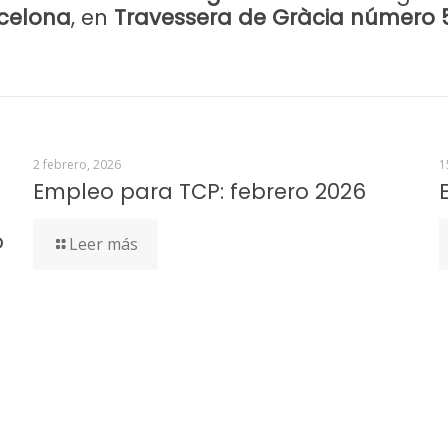
celona
, en
Travessera de Gràcia número 
2 febrero, 2026
1
Empleo para TCP: febrero 2026
o
Leer más