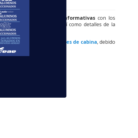
esarrollar unas
jornadas informativas
con los
y cómo trabajar en ella, así como detalles de la
rar a
más de 5.000 tripulantes de cabina
, debido
s el siguiente:
ior;