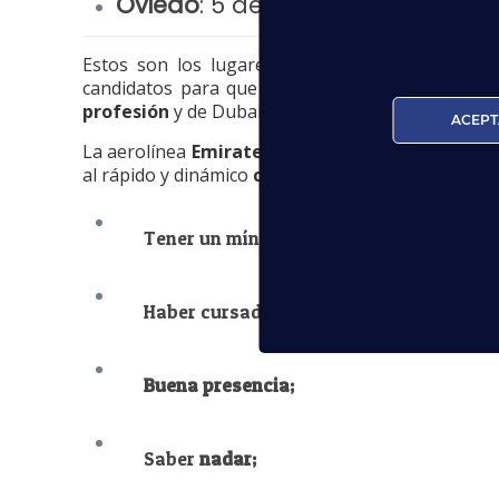
Oviedo
:
5 de septiembre de 201
Estos son los lugares escogidos por el
Depar
candidatos para que tengan la oportunidad de
profesión
y de Dubai.
ACEPT
La aerolínea
Emirates
está inmersa en un
proce
al rápido y dinámico
crecimiento
que está experi
Tener un mínimo de
21 años
;
Haber cursado al menos el primer curso
Buena presencia;
Saber
nadar;