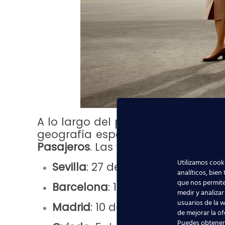
A lo largo del próximo mes de s
geografía española jornadas infor
Pasajeros
. Las fechas y ciudades 
Utilizamos cooki
Sevilla
:
27 de septiembre de 201
analíticos, bien
que nos permite
Barcelona
:
19 de septiembre de 
medir y analizar
usuarios de la w
Madrid
:
10 de septiembre de 201
de mejorar la of
Puedes obtener