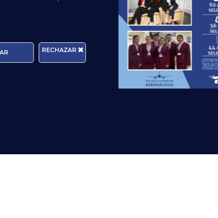
5
tamento de Recursos Humanos
de la compañía, para d
interactuar
con los seleccionadores, conocer la compañía 
RECHAZAR
AR
so importante de expansión
, que le lleva a querer incorpo
mentando su flota. El
perfil requerido
para los
candidatos
e
 de
bachillerato
o ciclo formativo de grado medio o super