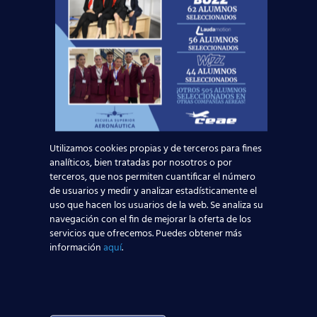
de alumnos
, siempre siguiendo los
consejos y medidas establecidas
por las autoridades médicas y
aeronáuticas.
Puedes contactar con nosotros a través de este
formulario
:
Solicita información
Utilizamos cookies propias y de terceros para fines
analíticos, bien tratadas por nosotros o por
Nombre*
terceros, que nos permiten cuantificar el número
de usuarios y medir y analizar estadísticamente el
uso que hacen los usuarios de la web. Se analiza su
navegación con el fin de mejorar la oferta de los
Teléfono*
servicios que ofrecemos. Puedes obtener más
información
aquí
.
Email*
Edad*: