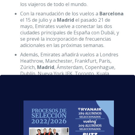
los viajeros de todo el mundo.
Con la reanudación de los vuelos a
Barcelona
el 15 de julio y a
Madrid
el pasado 21 de
mayo, Emirates vuelve a conectar las dos
ciudades principales de España con Dubái, y
se prevé la incorporación de frecuencias
adicionales en las próximas semanas.
Además, Emirates añadirá vuelos a Londres
Heathrow, Manchester, Frankfurt, París,
Zúrich,
Madrid
, Ámsterdam, Copenhague,
Dublín, Nueva York JFK, Toronto, Kuala
Lumpur, Singapur y Hong Kong.
La aviación comercial vuelve a arrancar,
demostrando que se trata de uno de los sectores
más importantes de nuestro país. Si quieres
formar parte de él, ¡
contacta
con nosotros!
Estamos preparando nuestros
centros para
nuevas promociones