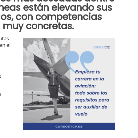
íneas están elevando sus
dos, con competencias
s muy concretas.
itas
en el
s
a