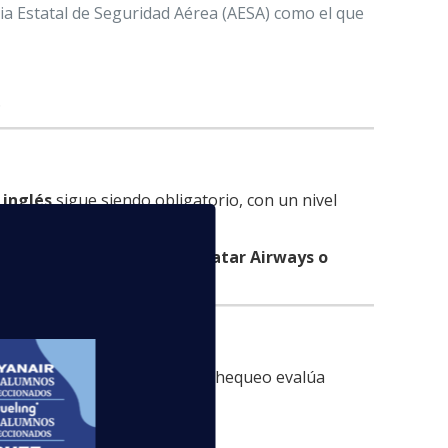
cia Estatal de Seguridad Aérea (AESA) como el que
.
l
inglés
sigue siendo obligatorio, con un nivel
nacionales como
Emirates, Qatar Airways o
 un centro autorizado. Este chequeo evalúa