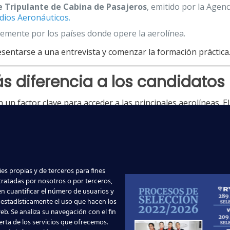
e Tripulante de Cabina de Pasajeros
, emitido por la Agen
dios Aeronáuticos.
remente por los países donde opere la aerolínea.
esentarse a una entrevista y comenzar la formación práctica
ás diferencia a los candidatos
 un factor clave para acceder a las principales aerolíneas. E
iación.
alemán, italiano o árabe, especialmente en compañías inter
 el mundo es constante.
icos
es propias y de terceros para fines
 tratadas por nosotros o por terceros,
n cuantificar el número de usuarios y
deben superar un
examen médico aeronáutico
realizado por
 estadísticamente el uso que hacen los
eb. Se analiza su navegación con el fin
erta de los servicios que ofrecemos.