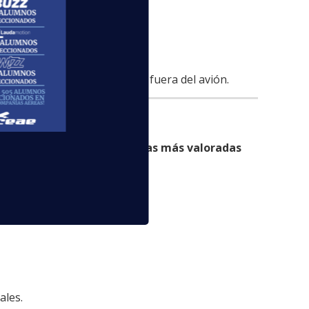
uar en emergencias dentro o fuera del avión.
inido. Entre las
competencias más valoradas
ales.