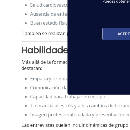
Puedes obtener
Salud cardiovascular.
Ausencia de enfermedades respiratorias o ne
Buen estado físico general.
También se realizan pruebas de natación y resiste
ACEPT
Habilidades personales 
Más allá de la formación técnica, las aerolíneas 
destacan:
Empatía y orientación al cliente.
Comunicación clara y actitud positiva.
Capacidad para trabajar en equipo.
Tolerancia al estrés y a los cambios de horario
Imagen profesional cuidada y presentación i
Las entrevistas suelen incluir dinámicas de grupo 