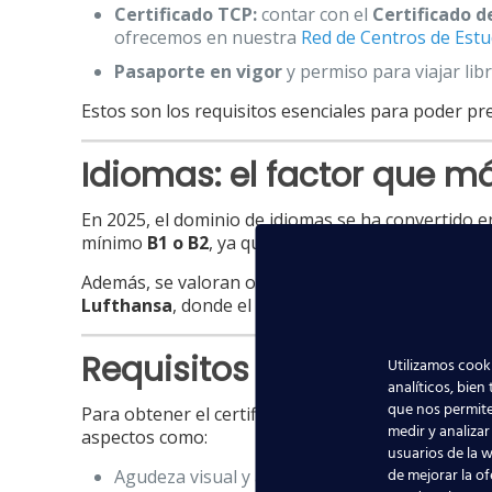
Certificado TCP:
contar con el
Certificado d
ofrecemos en nuestra
Red de Centros de Estu
Pasaporte en vigor
y permiso para viajar lib
Estos son los requisitos esenciales para poder pr
Idiomas: el factor que m
En 2025, el dominio de idiomas se ha convertido en
mínimo
B1 o B2
, ya que es el idioma oficial de la av
Además, se valoran otros idiomas como francés, 
Lufthansa
, donde el trato con pasajeros de todo
Requisitos médicos y fís
Utilizamos cooki
analíticos, bien
que nos permite
Para obtener el certificado TCP, los aspirantes 
medir y analizar
aspectos como:
usuarios de la w
de mejorar la of
Agudeza visual y auditiva.