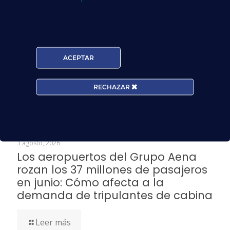
Si estás formándote o ya cuentas con tu certificación
TCP, este es el momento de preparar tu candidatura. En
CursosTCP.es te ofrecemos asesoramiento
ACEPTAR
personalizado para que destaques en los procesos de
selección y consigas tu plaza.
RECHAZAR
Noticias Relacionadas
3 agosto, 2026
Los aeropuertos del Grupo Aena
rozan los 37 millones de pasajeros
en junio: Cómo afecta a la
demanda de tripulantes de cabina
Leer más