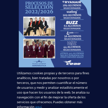
Iberia Express:
abre nueva convocatoria
como Cabin Crew.
HIFLY:
abre nueva convocatoria como Cabin
Crew.
Volotea:
busca Cabin Crew para sus bases en
Italia.
Ryanair:
Abre nueva convocatoria como
Cabin Crew para sus bases en Europa.
Vueling:
abre convocatoria para sus bases
en España.
Emirates:
Assessment Days en varias
Utilizamos cookies propias y de terceros para fines
ciudades españolas.
analíticos, bien tratadas por nosotros o por
terceros, que nos permiten cuantificar el número
Wizz Air:
busca Cabin Crew para sus bases.
de usuarios y medir y analizar estadísticamente el
Norwegian:
busca Cabin Crew para sus
uso que hacen los usuarios de la web. Se analiza su
bases.
navegación con el fin de mejorar la oferta de los
servicios que ofrecemos. Puedes obtener más
AirNostrum:
busca Cabin Crew.
información
aquí
.