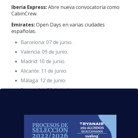
Iberia Express:
Abre nueva convocatoria como
CabinCrew.
Emirates:
Open Days en varias ciudades
españolas.
Barcelona: 07 de junio.
Valencia: 09 de junio.
Madrid: 10 de junio.
Alicante: 11 de junio.
Málaga: 12 de junio.
Santander: 26 de junio.
Ryanair:
Abre nueva convocatoria como Cabin
Crew para sus bases en Europa.
Wizz Air:
Busca Cabin Crew para sus bases.
Vueling:
Busca Cabin Crew para sus bases.