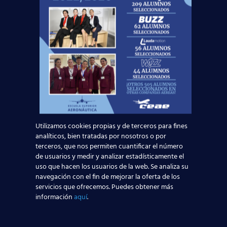
Canaryfly:
Busca CabinCrew para sus bases.
One Airways:
Abre convocatoria para bases en
Madrid.
Si estás formándote o ya cuentas con tu
certificación TCP, este es el momento de preparar
tu candidatura en las convocatorias empleo para
TCP de junio 2026. En CursosTCP.es te ofrecemos
asesoramiento personalizado para que
destaques en los procesos de selección y
consigas tu plaza.
Utilizamos cookies propias y de terceros para fines
Ventajas de estudiar auxiliar
analíticos, bien tratadas por nosotros o por
de vuelo con la red de
terceros, que nos permiten cuantificar el número
de usuarios y medir y analizar estadísticamente el
Centros de Estudios
uso que hacen los usuarios de la web. Se analiza su
Aeronáuticos más grande de
navegación con el fin de mejorar la oferta de los
servicios que ofrecemos. Puedes obtener más
España (cursostcp)
información
aquí
.
Más de
8.000 alumnos ya contratados
en
aerolíneas.