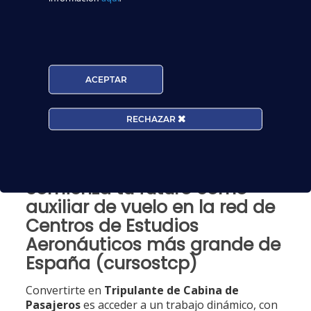
España (cursostcp)
Más de
8.000 alumnos ya contratados
en
aerolíneas.
Título oficial TCP en pocos meses
.
ACEPTAR
Financiación al 0% de interés
.
Prácticas reales en simulador de avión
.
RECHAZAR
Profesores con experiencia en aerolíneas
internacionales
.
Inscríbete en el curso TCP y
comienza tu futuro como
auxiliar de vuelo en la red de
Centros de Estudios
Aeronáuticos más grande de
España (cursostcp)
Convertirte en
Tripulante de Cabina de
Pasajeros
es acceder a un trabajo dinámico, con