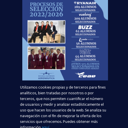
Fly2Galicia:
Busca Cabin Crew para su base en
Santiago de Compostela.
Riyadh Air:
Llevará a cabo un Proceso de
selección en Barcelona
One Airways:
Abre convocatoria para bases en
Madrid.
Si estás formándote o ya cuentas con tu
certificación TCP, este es el momento de preparar
tu candidatura en las convocatorias empleo para
TCP de mayo 2026. En CursosTCP.es te
ofrecemos asesoramiento personalizado para
que destaques en los procesos de selección y
consigas tu plaza.
Utilizamos cookies propias y de terceros para fines
analíticos, bien tratadas por nosotros o por
Ventajas de estudiar auxiliar
terceros, que nos permiten cuantificar el número
de vuelo con la red de
de usuarios y medir y analizar estadísticamente el
uso que hacen los usuarios de la web. Se analiza su
Centros de Estudios
navegación con el fin de mejorar la oferta de los
Aeronáuticos más grande de
servicios que ofrecemos. Puedes obtener más
información
aquí
.