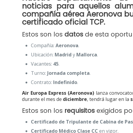
noticias para aquellos al
compañía aérea
Aeronova
bu
certificado oficial TCP
.
Estos son los
datos
de esta oport
Compañía:
Aeronova
.
Ubicación:
Madrid
y
Mallorca
.
Vacantes:
45
.
Turno:
Jornada completa
.
Contrato:
Indefinido
.
Air Europa Express (Aeronova)
lanza convocator
durante el mes de
diciembre
, tendrá lugar en la
s
Estos son los
requisitos
exigidos po
Certificado de Tripulante de Cabina de Pa
Certificado Médico Clase CC
en vigor.