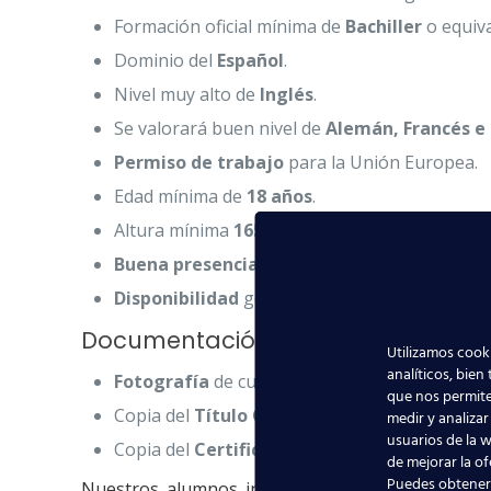
Formación oficial mínima de
Bachiller
o equiva
Dominio del
Español
.
Nivel muy alto de
Inglés
.
Se valorará buen nivel de
Alemán, Francés e 
Permiso de trabajo
para la Unión Europea.
Edad mínima de
18 años
.
Altura mínima
165 cm
.
Buena presencia
.
Disponibilidad
geográfica.
Documentación necesaria para opt
Utilizamos cooki
analíticos, bien
Fotografía
de cuerpo entero;
que nos permite
Copia del
Título Oficial TCP
;
medir y analizar
usuarios de la w
Copia del
Certificado Médico CC
.
de mejorar la of
Puedes obtener
Nuestros alumnos interesados que cumplan los 