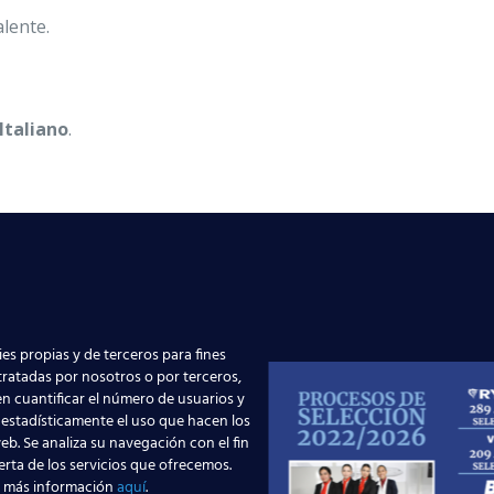
lente.
Italiano
.
ar a esta oportunidad de trabajo en Ae
es propias y de terceros para fines
 tratadas por nosotros o por terceros,
n cuantificar el número de usuarios y
 estadísticamente el uso que hacen los
eb. Se analiza su navegación con el fin
erta de los servicios que ofrecemos.
 más información
aquí
.
requisitos podrán informarse a través del
Departamento