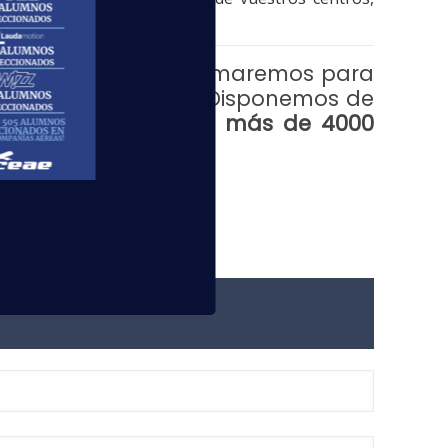
 de Pasajeros
te formaremos para
e compañías aéreas. Disponemos de
s españolas
, donde
más de 4000