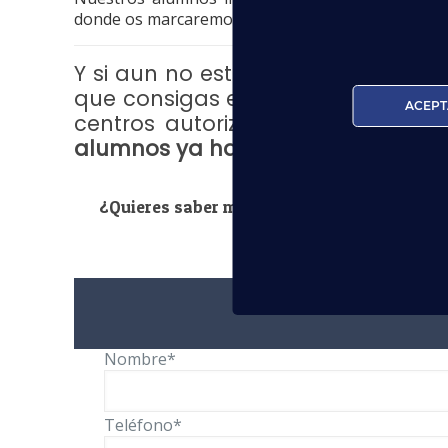
donde os marcaremos las
claves para superar el
Y si aun no estás titulado o titula
que consigas el
título oficial TCP
, 
ACEPT
centros autorizados por el
Minis
alumnos ya han conseguido un pu
¿Quieres saber más? Consulta tus dudas a 
Nombre*
Teléfono*