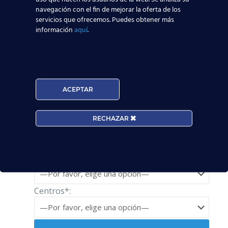
O bien te asesoramos nosotros vía
online
:
navegación con el fin de mejorar la oferta de los
servicios que ofrecemos. Puedes obtener más
Solicita información
información
aquí
.
Nombre*
Teléfono*
ACEPTAR
RECHAZAR
Email*
Edad*:
Centros*: