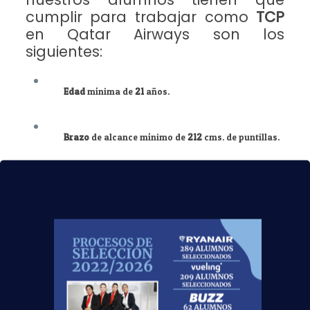
cumplir para trabajar como
TCP
en Qatar Airways son los
siguientes:
Edad
mínima de
21
años.
Brazo
de alcance mínimo de
212
cms. de puntillas.
Excelente
salud
y condición física.
Disponibilidad para
trasladarse
a Doha, Qatar.
Personalidad
extrovertida con buenas habilidades
interpersonales y la capacidad de trabajar con un