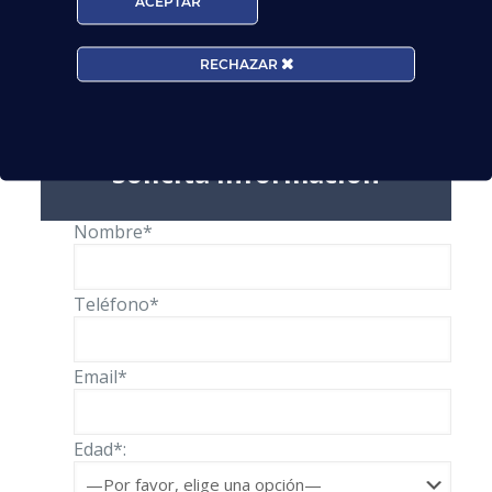
ACEPTAR
También nos puedes llamar al número de
teléfono
902 241 206
;
RECHAZAR
O bien a través de nuestros
asesores online
:
Solicita información
Nombre*
Teléfono*
Email*
Edad*: