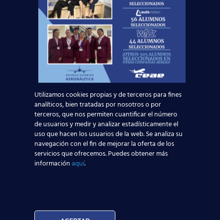
equipo multinacional.
Si quieres acudir con garantías a esta gran
oportunidad, te informamos que en nuestra
Red
de Centros de Estudios Aeronáuticos
disponemos de todos los recursos necesarios
para que
sigas los pasos de Alexandra y los
más de 4000 alumnos que ya trabajan volando
Utilizamos cookies propias y de terceros para fines
por todo el mundo. Y si aun no dispones de tu
analíticos, bien tratadas por nosotros o por
título oficial TCP
, podemos formarte con
terceros, que nos permiten cuantificar el número
nuestro
curso Tripulante de Cabina de
de usuarios y medir y analizar estadísticamente el
Pasajeros TCP
.
uso que hacen los usuarios de la web. Se analiza su
navegación con el fin de mejorar la oferta de los
¿Vas a dejar
volar
esta
servicios que ofrecemos. Puedes obtener más
oportunidad? Infórmate sobre
información
aquí
.
nuestros cursos
y encuentra
trabajo
en 2017:
Puedes hacerlo acercándote a
tu centro más
cercano
. ¡Estamos por toda España!