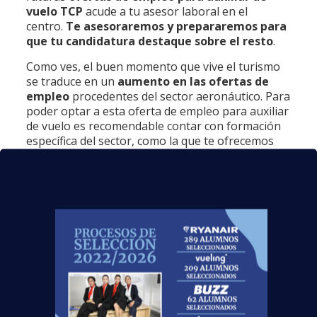
vuelo TCP
acude a tu asesor laboral en el
centro.
Te asesoraremos y prepararemos para
que tu candidatura destaque sobre el resto
.
Como ves, el buen momento que vive el turismo
se traduce en un
aumento en las ofertas de
empleo
procedentes del sector aeronáutico. Para
poder optar a esta oferta de empleo para auxiliar
de vuelo es recomendable contar con formación
específica del sector, como la que te ofrecemos
en
más de 20 centros repartidos por toda
España
. ¿Te gustaría formar parte del buen
momento del turismo y trabajar en la aviación
comercial? Con el curso Tripulante de Cabina de
Pasajeros TCP obtendrás el
título oficial TCP
,
válido para trabajar en cualquier aerolínea
europea como Auxiliar de Vuelo.
Si quieres seguir los pasos de
5000
alumnos que han conseguido un
puesto de trabajo,
¡no