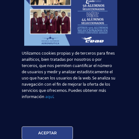
dejes volar esta oportunidad!
Pídenos más información sin
compromiso:
Solicita información
Nombre*
Utilizamos cookies propias y de terceros para fines
analíticos, bien tratadas por nosotros o por
terceros, que nos permiten cuantificar el número
de usuarios y medir y analizar estadísticamente el
Teléfono*
uso que hacen los usuarios de la web. Se analiza su
navegación con el fin de mejorar la oferta de los
servicios que ofrecemos. Puedes obtener más
Email*
información
aquí
.
Edad*:
ACEPTAR
Centros*: