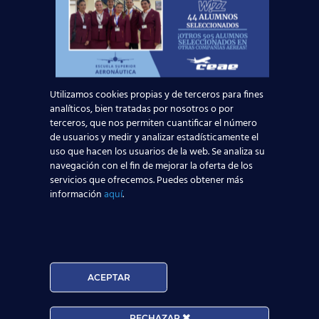
alumnos puedan participar.
Ferrovial
también nos ha solicitado perfiles
para un proceso de selección para
Tripulantes de Tren base Barcelona, que
iniciará a mediados de enero.
Continuaremos trabajando para formar
TCP
Utilizamos cookies propias y de terceros para fines
preparados y adaptados a la realidad laboral
analíticos, bien tratadas por nosotros o por
terceros, que nos permiten cuantificar el número
que el sector aeronáutico demanda, así como
de usuarios y medir y analizar estadísticamente el
para cerrar nuevos acuerdos que proporcionen a
uso que hacen los usuarios de la web. Se analiza su
nuestros alumnos más y mejores oportunidades
navegación con el fin de mejorar la oferta de los
de inserción.
servicios que ofrecemos. Puedes obtener más
Y tú, ¿quieres apuntarte a la
información
aquí
.
próxima promoción TCP? Acércate
a cualquiera de nuestros centros,
o bien pregúntanos todo lo que
necesites saber a través de este
ACEPTAR
formulario
:
RECHAZAR