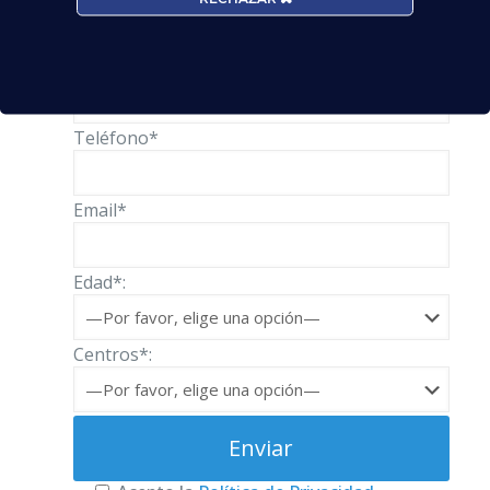
Solicita información
Nombre*
Teléfono*
Email*
Edad*:
Centros*: