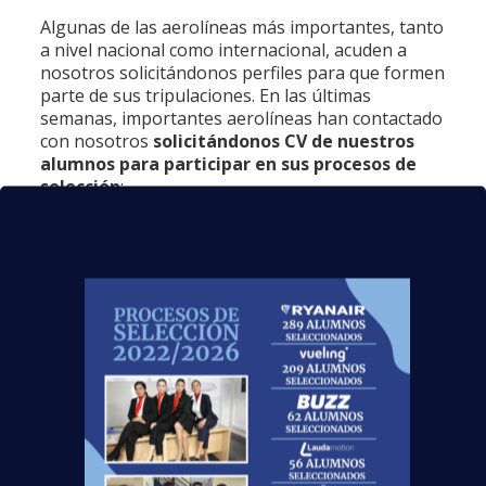
Algunas de las aerolíneas más importantes, tanto
a nivel nacional como internacional, acuden a
nosotros solicitándonos perfiles para que formen
parte de sus tripulaciones. En las últimas
semanas, importantes aerolíneas han contactado
con nosotros
solicitándonos CV de nuestros
alumnos para participar en sus procesos de
selección
:
Air Europa
es una de ellas. A raíz de
inaugurar sus rutas inter islas, necesitan
nuevos TCP para cubrir las vacantes
generadas en sus bases de Las Palmas y
Tenerife, es por eso que nos solicitaban CV
de nuestros alumnos para participar en este
proceso.
Privilege
también realizará proceso a
mediados de enero, como en ocasiones
anteriores cada vez que van a iniciar una
selección, nos avisan para que nuestros