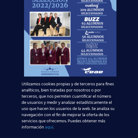
cada día, suministrándoles una formación de
calidad y adaptada a la realidad laboral. Para
nosotros la historia no acaba una vez
obtienen su licencia sino que inicia una
segunda fase tan importante como la
primera, la búsqueda de empleo, donde los
acompañamos hasta que empiecen a volar,
guiándolos y aconsejándolos.
De hecho, es habitual en todas nuestras
delegaciones
recibir la visita de antiguos
alumnos
que acuden a contarnos como
transcurre su vida laboral en el sector
Utilizamos cookies propias y de terceros para fines
aeronáutico y agradecernos nuestro apoyo.
analíticos, bien tratadas por nosotros o por
Para todo el equipo, ¡nuestros alumnos son
terceros, que nos permiten cuantificar el número
lo más importante!
de usuarios y medir y analizar estadísticamente el
uso que hacen los usuarios de la web. Se analiza su
Este
crecimiento del turismo en nuestro país
navegación con el fin de mejorar la oferta de los
conlleva mejorar la calidad ya existente de los
servicios que ofrecemos. Puedes obtener más
profesionales del sector. Por este motivo, si
información
aquí
.
quieres trabajar en la aviación comercial, es muy
recomendable obtener primero una
formación