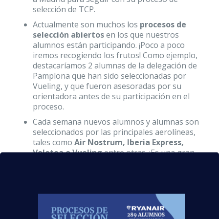
selección de TCP.
Actualmente son muchos los
procesos de
selección abiertos
en los que nuestros
alumnos están participando. ¡Poco a poco
iremos recogiendo los frutos! Como ejemplo,
destacaríamos 2 alumnas de la delegación de
Pamplona que han sido seleccionadas por
Vueling, y que fueron asesoradas por su
orientadora antes de su participación en el
proceso.
Cada semana nuevos alumnos y alumnas son
seleccionados por las principales aerolíneas,
tales como
Air Nostrum, Iberia Express,
Volotea o Vueling
entre otras. ¡Es una gran
satisfacción recibir la noticia de que nuestros
alumnos son seleccionados!
Cuando los alumnos llegan a nosotros están
deseosos de cumplir un sueño:
Llegar a
convertirse en Tripulantes de Cabina
.
Durante cuatro meses trabajamos con ellos