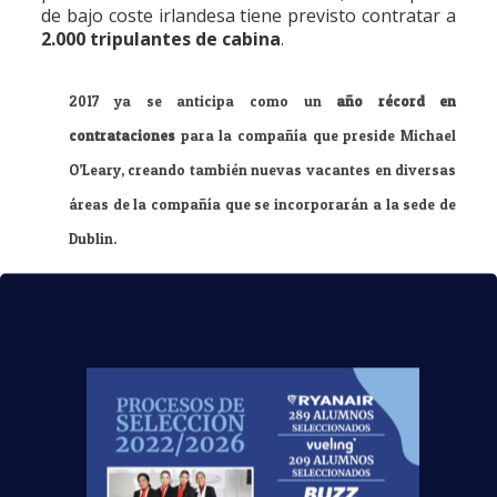
de bajo coste irlandesa tiene previsto contratar a
2.000 tripulantes de cabina
.
2017 ya se anticipa como un
año récord en
contrataciones
para la compañía que preside Michael
O’Leary, creando también nuevas vacantes en diversas
áreas de la compañía que se incorporarán a la sede de
Dublin.
Recordamos que, si quieres obtener la
información necesaria para participar en los
próximos procesos de selección de Ryanair
, en
tu centro dispones del asesoramiento del
Departamento de Orientación Laboral
, gracias
al cual más de 3800 alumnos están ejerciendo una
profesión en el sector aeronáutico. Y si aun no
has realizado el curso con nosotros, te
esperamos en
cualquiera de nuestros centros