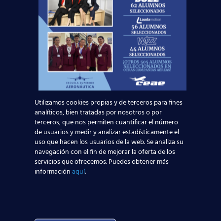
autorizados por el Ministerio de
Fomento
, donde podrás formarte para
conseguir un empleo en pocos meses
.
¿Quieres saber más? ¡Ponte en
contacto
con nosotros!
Utilizamos cookies propias y de terceros para fines
Solicita información
analíticos, bien tratadas por nosotros o por
terceros, que nos permiten cuantificar el número
de usuarios y medir y analizar estadísticamente el
Nombre*
uso que hacen los usuarios de la web. Se analiza su
navegación con el fin de mejorar la oferta de los
servicios que ofrecemos. Puedes obtener más
Teléfono*
información
aquí
.
Email*