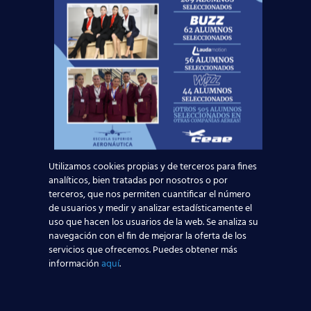
Si aun no eres nuestro alumno y no sabes qué
estudiar este
curso 2017/2018
, ¿por qué no lo
intentas en la aviación comercial?
Más de 4500
alumnos confiaron en nuestra formación y ya
están trabajando en el sector aeronáutico
.
¿Te gustaría ser uno de ellos?
Pídenos información sin compromiso sobre
nuestros cursos, y
no dejes volar esta
oportunidad
:
Utilizamos cookies propias y de terceros para fines
Solicita información
analíticos, bien tratadas por nosotros o por
terceros, que nos permiten cuantificar el número
de usuarios y medir y analizar estadísticamente el
Nombre*
uso que hacen los usuarios de la web. Se analiza su
navegación con el fin de mejorar la oferta de los
servicios que ofrecemos. Puedes obtener más
Teléfono*
información
aquí
.
Email*