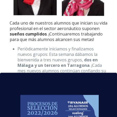
Cada uno de nuestros alumnos que inician su vida
profesional en el sector aeronáutico suponen
sueños cumplidos
. ¡Continuaremos trabajando
para que más alumnos alcancen sus metas!
Periódicamente iniciamos y finalizamos
nuevos grupos: Esta semana dábamos la
bienvenida a tres nuevos grupos,
dos en
Málaga y un tercero en Tarragona
. ¡Cada
mes nuevos alumnos continúan confiando su
formación en nuestras manos!
Continuaremos trabajando para formar TCP
preparados y
adaptados a la realidad
laboral
que el sector aeronáutico demanda,
así como para cerrar nuevos acuerdos que
proporcionen a nuestros alumnos más y
mejores oportunidades de inserción.