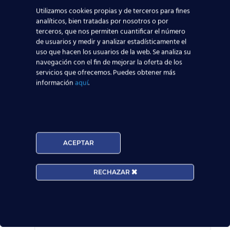
Utilizamos cookies propias y de terceros para fines
Y tú, ¿quieres apuntarte
analíticos, bien tratadas por nosotros o por
al próximo curso TCP?
terceros, que nos permiten cuantificar el número
de usuarios y medir y analizar estadísticamente el
Ponte en contacto con
uso que hacen los usuarios de la web. Se analiza su
nosotros a través de
navegación con el fin de mejorar la oferta de los
servicios que ofrecemos. Puedes obtener más
este formulario, ¡y
información
aquí
.
despega con nosotros!
Solicita información
ACEPTAR
Nombre*
RECHAZAR
Teléfono*
Email*