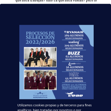
qué hora trabajas? sino ¿a qué hora vuelas? pero lo
mejor de todo es que nunca decimos ´´adiós´´
nosotros decimos ´´¡Buen vuelo!´´.
¿En qué países has estado
mientras trabajabas como
TCP en Iberia Express? ¿Algún
destino pendiente?
En estos primeros tres meses volando he estado en
siete países distintos pero en mi compañía solo
operamos corto-medio radio así que está bastante
bien, y por supuesto siempre habrá una larga lista de
destinos pendientes de conocer, esto es solo el
comienzo.
Utilizamos cookies propias y de terceros para fines
analíticos, bien tratadas por nosotros o por