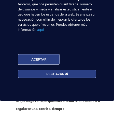
¿Qué destacarías de tu
terceros, que nos permiten cuantificar el número
centro de estudios? ¿Qué fue
de usuarios y medir y analizar estadísticamente el
uso que hacen los usuarios de la web. Se analiza su
lo que más te gustó de tu
navegación con el fin de mejorar la oferta de los
paso por nuestra escuela?
servicios que ofrecemos. Puedes obtener más
información
aquí
.
Me gustó mucho el ambiente tanto de profesores, que
además de ser personas maravillosas han demostrado
en todo momento toda su experiencia y
ACEPTAR
profesionalidad, transmitiendo así lo que se necesita
realmente para este trabajo, como de alumnos, me
RECHAZAR
llevé grandes amig@s que ahora conservo y son muy
importantes para mí. También destaco la labor de las
chicas de secretaría que están en todo momento para
lo que haga falta, dispuestas a echarte una mano o a
regalarte una sonrisa siempre.