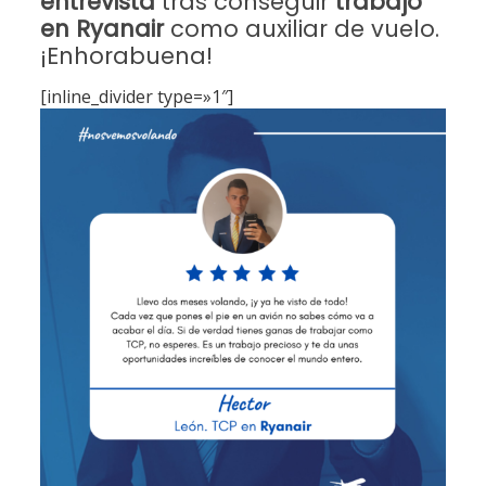
entrevista
tras conseguir
trabajo
en Ryanair
como auxiliar de vuelo.
¡Enhorabuena!
[inline_divider type=»1″]