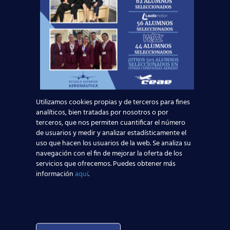
Con el
Curso TCP homologado
por la dirección general de
aviación civil
(Ministerio de
Fomento) se adquieren los
conocimientos teóricos y prácticos
necesarios para realizar las
funciones propias de un auxiliar
de vuelo. Además, permite
Utilizamos cookies propias y de terceros para fines
certificarse como TCP en
analíticos, bien tratadas por nosotros o por
cualquiera de los países de la
terceros, que nos permiten cuantificar el número
de usuarios y medir y analizar estadísticamente el
Unión Europea.
uso que hacen los usuarios de la web. Se analiza su
navegación con el fin de mejorar la oferta de los
Nuestro objetivo final es que el alumno salga del
servicios que ofrecemos. Puedes obtener más
curso con la mayor experiencia y conocimientos
información
aquí
.
posibles para ejercer la profesión de auxiliar de
vuelo (TCP). Esto nos convierte en una institución
de prestigio entre los departamentos de recursos
humanos de las diferentes compañías de
transporte aéreo de España. Si quieres saber
más,
acércate a cualquiera de los centros que