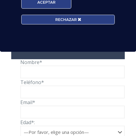
ACEPTAR
tenemos por toda España
, o
pídenos
información
a través de nuestros
asesores
online
:
RECHAZAR
Solicita información
Nombre*
Teléfono*
Email*
Edad*: