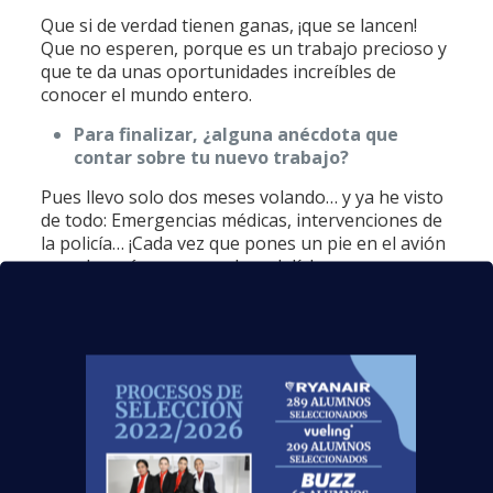
Que si de verdad tienen ganas, ¡que se lancen!
Que no esperen, porque es un trabajo precioso y
que te da unas oportunidades increíbles de
conocer el mundo entero.
Para finalizar, ¿alguna anécdota que
contar sobre tu nuevo trabajo?
Pues llevo solo dos meses volando… y ya he visto
de todo: Emergencias médicas, intervenciones de
la policía… ¡Cada vez que pones un pie en el avión
no sabes cómo va a acabar el día!
[inline_divider type=»1″]
¡Gracias por concedernos esta entrevista! Y
enhorabuena por formar parte de los
más de 7000
alumnos que han conseguido empleo en el sector
aeronáutico
. ¡Nos vemos volando!