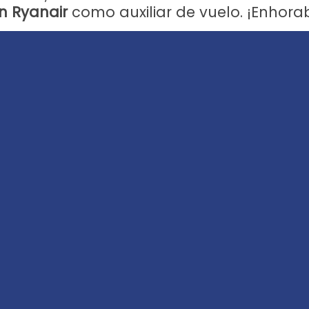
en Ryanair
como auxiliar de vuelo. ¡Enhor