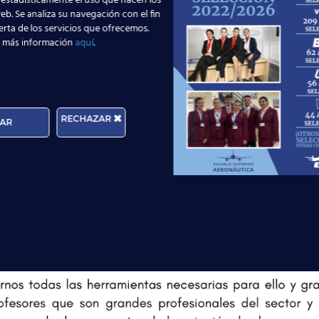
 estadísticamente el uso que hacen los
eb. Se analiza su navegación con el fin
erta de los servicios que ofrecemos.
 más información
aquí
.
RECHAZAR
AR