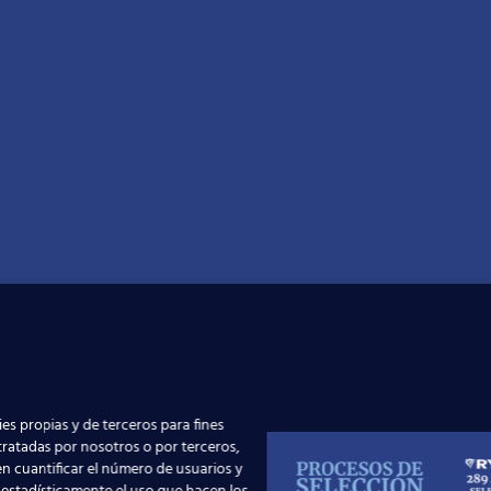
 dirección general de aviación civil
(Min
cos necesarios para realizar las funciones
es propias y de terceros para fines
 TCP en cualquiera de los países de la Un
 tratadas por nosotros o por terceros,
n cuantificar el número de usuarios y