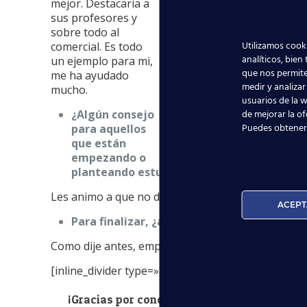
mejor. Destacaría a
sus profesores y
sobre todo al
Utilizamos cooki
comercial. Es todo
analíticos, bien
un ejemplo para mi,
que nos permite
me ha ayudado
medir y analizar
mucho.
usuarios de la w
¿Algún consejo
de mejorar la of
Puedes obtener
para aquellos
que están
empezando o
planteando estudiar para la profesión de a
Les animo a que no duden, que se lancen. ¡Los sue
ACEPT
Para finalizar, ¿alguna anécdota que cont
Como dije antes, empezaré la semana que viene. ¡S
[inline_divider type=»1″]
¡Gracias por concedernos esta entrevista! 