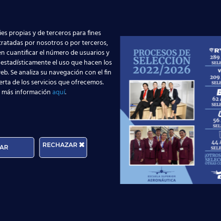
es propias y de terceros para fines
 tratadas por nosotros o por terceros,
n cuantificar el número de usuarios y
 estadísticamente el uso que hacen los
eb. Se analiza su navegación con el fin
erta de los servicios que ofrecemos.
 más información
aquí
.
uxiliar de vuelo?
ños se cumplen! Pero no vienen solos y hay que luchar por e
RECHAZAR
AR
ar sobre tu nuevo trabajo?
é que habrá muchas! Este trabajo es diferente cada día… ¡Y
Y enhorabuena por formar parte de los
más de 7000 alumn