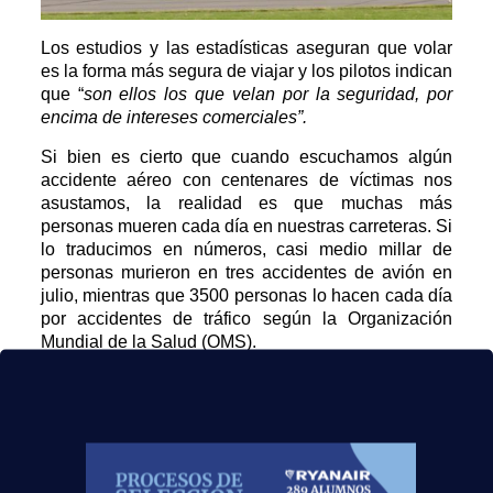
Los estudios y las estadísticas aseguran que volar
es la forma más segura de viajar y los pilotos indican
que “
son ellos los que velan por la seguridad, por
encima de intereses comerciales”.
Si bien es cierto que cuando escuchamos algún
accidente aéreo con centenares de víctimas nos
asustamos, la realidad es que muchas más
personas mueren cada día en nuestras carreteras. Si
lo traducimos en números, casi medio millar de
personas murieron en tres accidentes de avión en
julio, mientras que 3500 personas lo hacen cada día
por accidentes de tráfico según la Organización
Mundial de la Salud (OMS).
Cabe destacar que cada vez que ha habido un
accidente de avión se han estudiado las causas
para que no vuelva a ocurrir, no sólo por las
aeronaves, sino también formando a los pilotos y
auxiliares de vuelo, invirtiendo en seguridad y