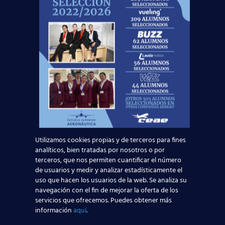
prevención.
El portavoz del Colegio Oficial de Pilotos de
Aviación Comercial, Broja Díaz Capelli indica que
el
momento más crítico es el despegue, y que un ave
que se introduzca en el motor, una avería o un
incendio son cosas que se pueden solucionar sin
más incidencias.
¿Sabías que hay listas negras de compañías aéreas
por fallos de seguridad que no tienen autorización
para volar sobre UE? Entre ellas se encuentran las
de Nepal, Libia, Guinea Ecuatorial o Afganistán, y el
30% de los accidentes aéreos del pasado 2013
Utilizamos cookies propias y de terceros para fines
fueron por compañías africanas.
analíticos, bien tratadas por nosotros o por
terceros, que nos permiten cuantificar el número
Más detalles e información en
Te Interesa
.
de usuarios y medir y analizar estadísticamente el
uso que hacen los usuarios de la web. Se analiza su
Por eso, tanto pilotos como Tripulantes de Cabina
navegación con el fin de mejorar la oferta de los
de Pasajeros y Técnicos de Operaciones
servicios que ofrecemos. Puedes obtener más
Aeronáuticas o Agentes de Handling tienen una
información
aquí
.
formación importante y específica, cada vez más
completa para que cada año disminuyan los