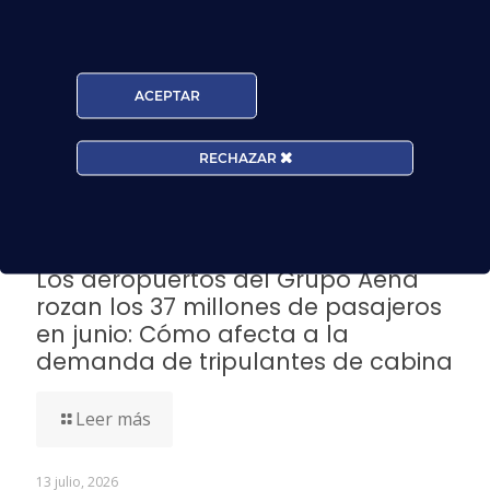
accidentes y las víctimas mortales. A través de
nuestros cursos tcp enseñamos de forma práctica a
nuestros futuros azafatos de vuelo y azafatas las
medidas de seguridad y salvamento necesarias de
ACEPTAR
acuerdo a la normativa para que dispongan de la
información más completa y actualizada.
RECHAZAR
Noticias Relacionadas
3 agosto, 2026
Los aeropuertos del Grupo Aena
rozan los 37 millones de pasajeros
en junio: Cómo afecta a la
demanda de tripulantes de cabina
Leer más
13 julio, 2026