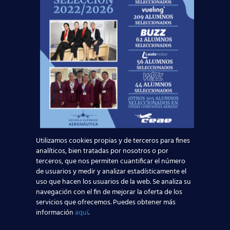
el
sector aeronáutico
, donde podrás viajar y
conocer nuevas culturas mientras trabajas.
Además, actualmente están aumentando las
contrataciones para auxiliares de vuelo debido al
aumento de pasajeros en nuestro país, por lo
que es la opción perfecta si buscas
qué
estudiar
con posibilidades de encontrar
empleo
en pocos meses
.
¿Quieres saber más sobre cómo conseguir
el
título oficial TCP
? Acude a tu centro más
cercano, o pídenos información sin compromiso a
través de nuestro formulario:
Utilizamos cookies propias y de terceros para fines
analíticos, bien tratadas por nosotros o por
terceros, que nos permiten cuantificar el número
Solicita información
de usuarios y medir y analizar estadísticamente el
uso que hacen los usuarios de la web. Se analiza su
Nombre*
navegación con el fin de mejorar la oferta de los
servicios que ofrecemos. Puedes obtener más
información
aquí
.
Teléfono*