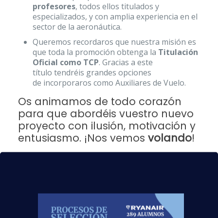
profesores
, todos ellos titulados y
especializados, y con amplia experiencia en el
sector de la aeronáutica.
Queremos recordaros que nuestra misión es
que toda la promoción obtenga la
Titulación
Oficial como TCP
. Gracias a este
título tendréis grandes opciones
de incorporaros como Auxiliares de Vuelo.
Os animamos de todo corazón
para que abordéis vuestro nuevo
proyecto con ilusión, motivación y
entusiasmo. ¡Nos vemos
volando
!
Y si aun no eres nuestro alumno, te
recomendamos nuestro
curso Tripulante de
Cabina de Pasajeros
, con el que obtendrás
el
título TCP
válido para trabajar como Auxiliar
de Vuelo en
cualquier compañía aérea
europea
. Con nosotros podrás aprender a
ejercer una profesión de
alto prestigio
en