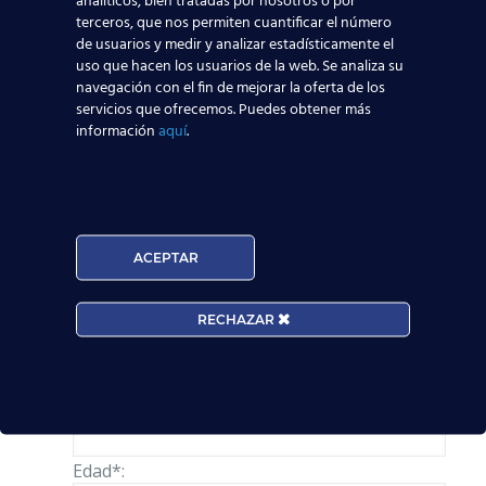
analíticos, bien tratadas por nosotros o por
consejos y medidas establecidas
terceros, que nos permiten cuantificar el número
de usuarios y medir y analizar estadísticamente el
por las autoridades médicas y
uso que hacen los usuarios de la web. Se analiza su
aeronáuticas.
navegación con el fin de mejorar la oferta de los
servicios que ofrecemos. Puedes obtener más
Puedes contactar con nosotros a través de este
información
aquí
.
formulario
:
Solicita información
Nombre*
ACEPTAR
RECHAZAR
Teléfono*
Email*
Edad*: