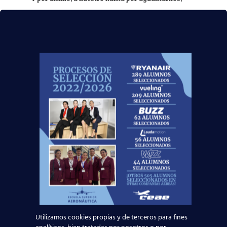
enseñarnos, formarnos y querernos tanto como
nosotros a él.
¡Os vamos a echar mucho de menos!»
Muchísimas gracias por vuestras amables
palabras. A partir de ahora, vuestros éxitos
profesionales serán también los nuestros, y ojalá
muy pronto forméis parte de los
más de 6000
alumnos
que encontraron un empleo en el
sector aeronáutico.
La aviación comercial vuelve a arrancar,
demostrando que se trata de uno de los sectores
más importantes de nuestro país. Si quieres
formar parte de él, ¡
contacta con nosotros
!
Hemos preparado nuestros
centros para
nuevas promociones
Utilizamos cookies propias y de terceros para fines
de alumnos
, siempre siguiendo los