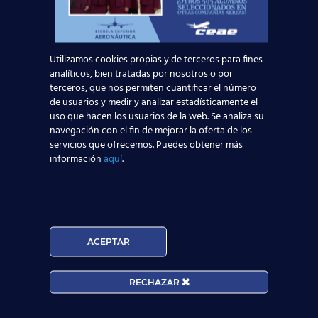
Te invitamos a que te informes
sobre
nuestros cursos orientados
a los puestos de trabajo más
Utilizamos cookies propias y de terceros para fines
demandados en el sector
analíticos, bien tratadas por nosotros o por
aeronáutico
. Tenemos
más de 20
terceros, que nos permiten cuantificar el número
de usuarios y medir y analizar estadísticamente el
centros
repartidos por toda
uso que hacen los usuarios de la web. Se analiza su
España esperando a que formes
navegación con el fin de mejorar la oferta de los
parte de nuestra familia.
servicios que ofrecemos. Puedes obtener más
información
aquí
.
¡Estás a un paso de cambiar tu vida laboral y
personal! Sólo tienes que preguntarnos tus
dudas a través de este
formulario
, y verás
despegar tu futuro:
ACEPTAR
Solicita información
RECHAZAR
Nombre*