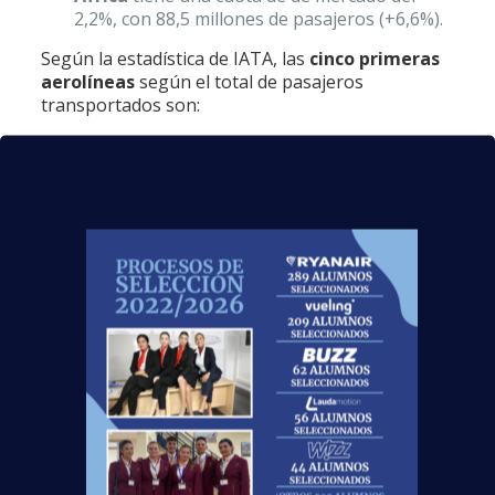
2,2%, con 88,5 millones de pasajeros (+6,6%).
Según la estadística de IATA, las
cinco primeras
aerolíneas
según el total de pasajeros
transportados son:
American Airlines
(324 millones).
Delta Air Lines
(316,3 millones).
United Airlines
(311 millones).
Emirates Airline
(289 millones).
Southwest Airlines
(207,7 millones).
Como puedes ver en nuestro blog, hay cada vez
más noticias como esta que reflejan el
buen
momento del sector aeronáutico en todo el
mundo
. Más de
4500 alumnos
lo están viviendo
de primera mano, ya que tras nuestra formación
ya trabajan en la aviación comercial. ¿Te gustaría
ser uno de ellos?