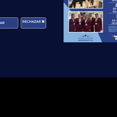
paña o cualquier parte del mundo, en
nuestros centros
te
as en piscina
,
curso de Inglés Aeronáutico
… ¡y hasta un
s
RECHAZAR
AR