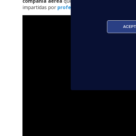
compañía aérea
que disponga sus vuelos en Es
impartidas por
profesionales del sector
,
práctic
ACEPT