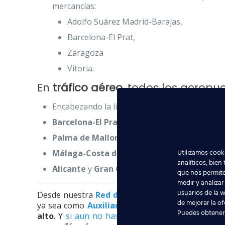
mercancías:
Adolfo Suárez Madrid-Barajas,
Barcelona-El Prat,
Zaragoza
Vitoria.
En
tráfico aéreo
, todos los aeropu
Encabezando la lista se encuentra el Aeropue
Barcelona-El Prat
le siguió con casi 40 millo
Palma de Mallorca
con casi 24 millones y un
Utilizamos cooki
Málaga-Costa del Sol
con 14 millones y un 4
analíticos, bien
Alicante
y
Gran Canaria
superaron los diez m
que nos permite
medir y analizar
usuarios de la w
Desde nuestra
Red de Centros de Estudios Aer
de mejorar la of
ya sea como
Auxiliares de Vuelo
o
Agentes de
Puedes obtener
alto
. Y
si aun no has encontrado trabajo
este a