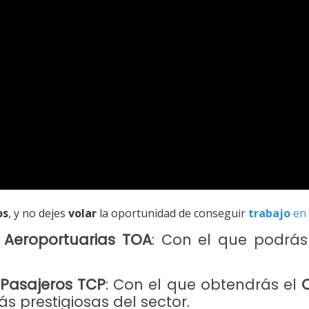
os
, y no dejes
volar
la oportunidad de conseguir
trabajo
e
 Aeroportuarias TOA
: Con el que podrás
 Pasajeros TCP
: Con el que obtendrás el
C
s prestigiosas del sector.