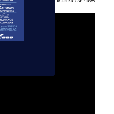
 ofrecemos una
formación
a la altura: Con clases
imulador de avión
!