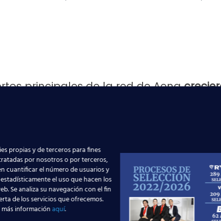
ertos principales de la red de Aena
crecie
rto
Adolfo Suárez Madrid-Barajas
con casi 47 millones y 
nes de viajeros, un 5,7% mas y logrando su récord absoluto d
 crecimiento de un 2,7%,
es propias y de terceros para fines
,8% más;
 tratadas por nosotros o por terceros,
illones de viajeros con un 5,1% y 3% mas respectivamente.
n cuantificar el número de usuarios y
 estadísticamente el uso que hacen los
eb. Se analiza su navegación con el fin
onáuticos
queremos dar la
enhorabuena a nuestros alu
erta de los servicios que ofrecemos.
 Handling
, ya que con a su profesionalidad están llevando 
 más información
aquí
.
ño y quieres formar parte del sector aeronáutico trabaj