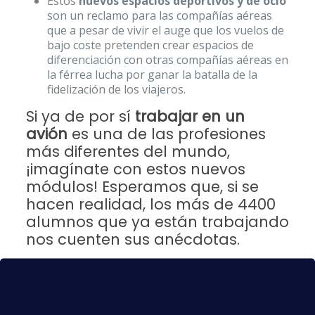
Estos
nuevos espacios deportivos y de ocio
son un reclamo para las compañías aéreas
que a pesar de vivir el auge que los vuelos de
bajo coste pretenden crear espacios de
diferenciación con otras compañías aéreas en
la férrea lucha por ganar la batalla de la
fidelización de los viajeros.
Si ya de por sí
trabajar en un
avión
es una de las profesiones
más diferentes del mundo,
¡imagínate con estos nuevos
módulos! Esperamos que, si se
hacen realidad, los más de 4400
alumnos que ya están trabajando
nos cuenten sus anécdotas.
Y si tú aun no perteneces a nuestro centro y
estás buscando una
formación de calidad que
te ayude a encontrar empleo
, ¿por qué no
piensas en la alternativa de la
aviación