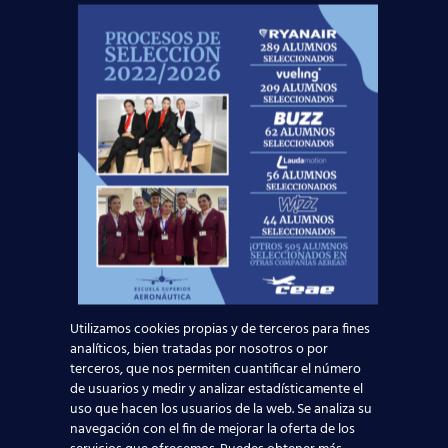
comercial
? Con el
título oficial TCP
podrás
trabajar en cualquier compañía aérea europea
como auxiliar de vuelo, la
profesión más
demandada
en la actualidad por las aerolíneas.
Ven a
conocernos
y confía tu formación en
nosotros:
Acude a tu centro más cercano y te
mostraremos
nuestras instalaciones
;
También podrás contactarnos a través del
teléfono 902 241 206
;
O bien, realizando tu
petición de
información online
para que nuestros
asesores contacten contigo:
Utilizamos cookies propias y de terceros para fines
analíticos, bien tratadas por nosotros o por
Solicita información
terceros, que nos permiten cuantificar el número
de usuarios y medir y analizar estadísticamente el
uso que hacen los usuarios de la web. Se analiza su
Nombre*
navegación con el fin de mejorar la oferta de los