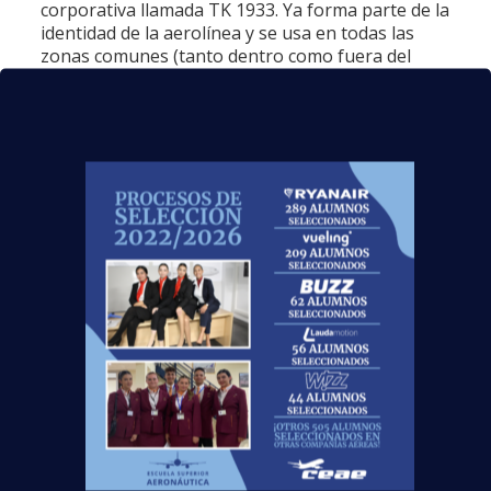
corporativa llamada TK 1933. Ya forma parte de la
identidad de la aerolínea y se usa en todas las
zonas comunes (tanto dentro como fuera del
avión). Para elegir este olor se tuvo en cuenta las
opiniones de sus clientes y el principal fin es
aportarles un sentimiento de confianza y
tranquilidad
a través de una estimulación
sensorial. Gracias al olfato se generan recuerdos
y se producen fuertes asociaciones. Esta
compañía incorpora el olor como un elemento
más de su marca para transmitir valores y
sensaciones positivas. La compañía British
Airways además de renovar habitualmente el
catering que ofrece a bordo, equipó a sus
Tripulantes de Cabina de Pasajeros con
dispositivos iPads de última generación llevando
a una nueva dimensión el servicio en el avión, ya
que de esta forma los auxiliares de vuelo pueden
conocer información del pasajero y así ofrecerle
un
servicio más especializado.
Vueling ha
apostado por las redes sociales para compartir