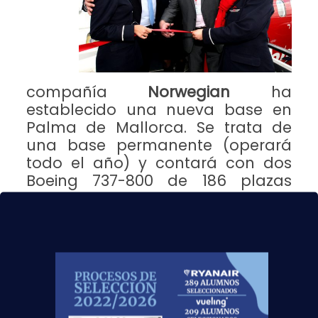
compañía
Norwegian
ha
establecido una nueva base en
Palma de Mallorca. Se trata de
una base permanente (operará
todo el año) y contará con dos
Boeing 737-800 de 186 plazas
cada uno.
Desde esta base la compañía podrá aumentar
sus destinos, aumentando en dos sus rutas
domésticas:
Palma-Barcelona
con dos
frecuencias diarias, y
Palma-Madrid
con tres
frecuencias diarias.
Ofertara en total
26 vuelos semanales
entre