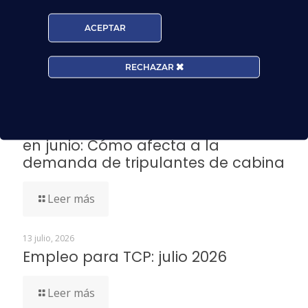
Fuente
:
RTVE
ACEPTAR
Noticias Relacionadas
RECHAZAR
3 agosto, 2026
Los aeropuertos del Grupo Aena
rozan los 37 millones de pasajeros
en junio: Cómo afecta a la
demanda de tripulantes de cabina
Leer más
13 julio, 2026
Empleo para TCP: julio 2026
Leer más