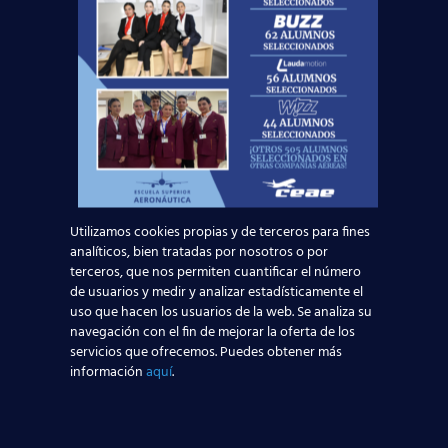
Palma y Barcelona, y 36 entre Palma y Madrid.
La nueva base va a propiciar que la
aerolínea contrate más de 60
trabajadores entre pilotos y tripulantes
de cabina.
La nueva base de
Norwegian
en el aeropuerto
de
Palma de Mallorca
es otra buena noticia más
para nuestros alumnos, ya que nuestro
Departamento de Orientación Laboral
podrá
Utilizamos cookies propias y de terceros para fines
informar de las ofertas de empleo que generará
analíticos, bien tratadas por nosotros o por
este movimiento de la compañía noruega. Si tú
terceros, que nos permiten cuantificar el número
también quieres seguir los pasos de los
más de
de usuarios y medir y analizar estadísticamente el
3800 alumnos que ya trabajan volando
,
uso que hacen los usuarios de la web. Se analiza su
consigue el
título TCP homologado
en nuestra
navegación con el fin de mejorar la oferta de los
Red de Centros de Estudios Aeronáuticos
.
servicios que ofrecemos. Puedes obtener más
información
aquí
.
¡No dejes
volar
la oportunidad de obtener una
profesión de
futuro
y encontrar
trabajo
!