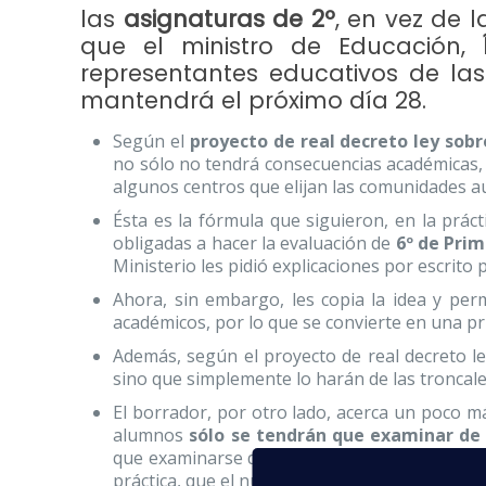
las
asignaturas de 2º
, en vez de 
que el ministro de Educación,
representantes educativos de l
mantendrá el próximo día 28.
Según el
proyecto de real decreto ley sobr
no sólo no tendrá consecuencias académicas,
algunos centros que elijan las comunidades 
Ésta es la fórmula que siguieron, en la prác
obligadas a hacer la evaluación de
6º de Prim
Ministerio les pidió explicaciones por escrit
Ahora, sin embargo, les copia la idea y perm
académicos, por lo que se convierte en una p
Además, según el proyecto de real decreto l
sino que simplemente lo harán de las troncal
El borrador, por otro lado, acerca un poco más
alumnos
sólo se tendrán que examinar de 
que examinarse de asignaturas de 1º, como
F
práctica, que el número de asignaturas queda r