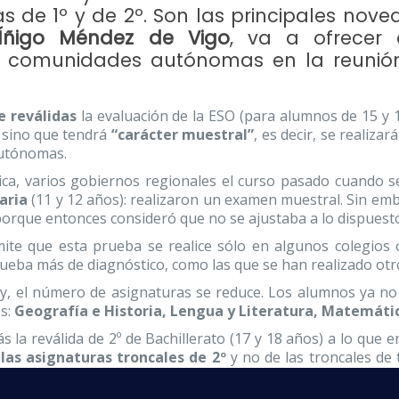
las de 1º y de 2º. Son las principales nov
Íñigo Méndez de Vigo
, va a ofrecer 
as comunidades autónomas en la reunió
e reválidas
la evaluación de la ESO (para alumnos de 15 y 
 sino que tendrá
“carácter muestral”
, es decir, se realizar
autónomas.
tica, varios gobiernos regionales el curso pasado cuando s
aria
(11 y 12 años): realizaron un examen muestral. Sin emb
o porque entonces consideró que no se ajustaba a lo dispuest
ite que esta prueba se realice sólo en algunos colegios o
rueba más de diagnóstico, como las que se han realizado otr
ey, el número de asignaturas se reduce. Los alumnos ya n
es:
Geografía e Historia, Lengua y Literatura, Matemáti
 la reválida de 2º de Bachillerato (17 y 18 años) a lo que 
las asignaturas troncales de 2º
y no de las troncales de 
ilosofía
. Ni de las dos asignaturas de opción, ni de la específ
educido a cuatro, en vez de las ocho inicialmente previstas.