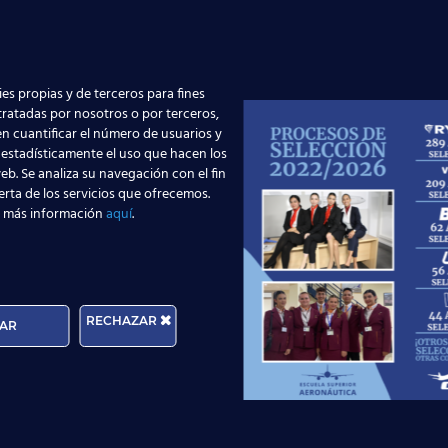
 borradores anteriores era un 5), tal y como era con la P
es propias y de terceros para fines
pública, en nuestra
Red de Centros de Estudios Aeronáut
 tratadas por nosotros o por terceros,
n cuantificar el número de usuarios y
el aeronáutico. Apuesta por la aviación comercial gracias 
 estadísticamente el uso que hacen los
te permitirá trabajar como Auxiliar de Vuelo en compañías
eb. Se analiza su navegación con el fin
erior contacto con las compañías aéreas. Si quieres saber m
erta de los servicios que ofrecemos.
 más información
aquí
.
utorizadas por el Ministerio de Fomento. ¡Tenemos
centros 
 al número de teléfono
902 24 12 06
;
ntigo a través de nuestros
asesores online
:
RECHAZAR
AR
Solicita información