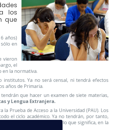
edades
a los
n que
16 años)
á sólo en
e vieron
argo, el
o en la normativa.
 institutos. Ya no será censal, ni tendrá efectos
os años de Primaria.
o tendrán que hacer un examen de siete materias,
cas y Lengua Extranjera.
era la Prueba de Acceso a la Universidad (PAU). Los
todo el ciclo académico. Ya no tendrán, por tanto,
ica, ni de la troncal general, lo que significa, en la