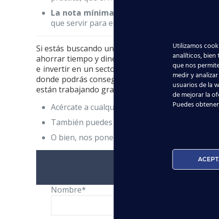
La nota mínima para aprobar será un 4
(en
que servir para entrar en la universidad.
Utilizamos cooki
Si estás buscando una alternativa a la formación 
analíticos, bien
ahorrar tiempo y dinero, además d
que nos permite
e invertir en un sector en continuo auge como es 
medir y analizar
donde podrás conseguir el
título oficial TCP
que 
usuarios de la w
están trabajando gracias a estos
cursos
y al post
de mejorar la of
Puedes obtener
Acércate a cualquiera de nuestras escuelas a
También puedes preguntarnos lo que quieras
O bien, nos ponemos nosotros en contacto co
ACEPT
Nombre*