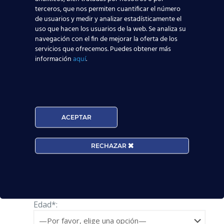
quieres saber más,
acércate a cualquiera de los
terceros, que nos permiten cuantificar el número
centros que tenemos por toda España
, o
de usuarios y medir y analizar estadísticamente el
pídenos información
a través de nuestros
uso que hacen los usuarios de la web. Se analiza su
asesores online
:
navegación con el fin de mejorar la oferta de los
servicios que ofrecemos. Puedes obtener más
información
aquí
.
Solicita información
Nombre*
ACEPTAR
Teléfono*
RECHAZAR
Email*
Edad*: