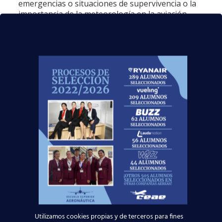
emergencias o situaciones de supervivencia o la
importancia de la meteorología en la aviación.
Con el
Curso TCP homologado por la dirección general
de aviación civil
(Ministerio de Fomento) se adquieren
los conocimientos teóricos y prácticos necesarios para
realizar las funciones propias de un auxiliar de vuelo.
Además, permite certificarse como TCP en cualquiera
de los países de la Unión Europea.
Nuestro objetivo final es que el alumno salga del
curso con la mayor experiencia y conocimientos
posibles para ejercer la profesión de auxiliar de
vuelo (TCP). Esto nos convierte en una institución
de prestigio entre los departamentos de recursos
humanos de las diferentes compañías de
transporte aéreo de España. De hecho,
más de
6000 alumnos nuestros decidieron ser
Utilizamos cookies propias y de terceros para fines