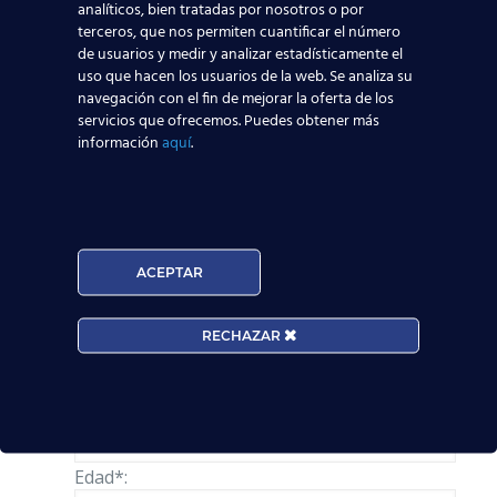
auxiliares de vuelo y encontraron trabajo.
Si
analíticos, bien tratadas por nosotros o por
quieres saber más,
acércate a cualquiera de los
terceros, que nos permiten cuantificar el número
centros que tenemos por toda España
, o
de usuarios y medir y analizar estadísticamente el
pídenos información
uso que hacen los usuarios de la web. Se analiza su
a través de nuestros
navegación con el fin de mejorar la oferta de los
asesores online
:
servicios que ofrecemos. Puedes obtener más
información
aquí
.
Solicita información
Nombre*
ACEPTAR
Teléfono*
RECHAZAR
Email*
Edad*: