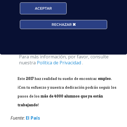
ACEPTAR
Acepto la
Política de Privacidad
EUROCOLLEGE OXFORD ENGLISH INSTITUTE
RECHAZAR
S.L. le informa que tratará los datos
personales que facilite con la finalidad de
gestionar su consulta y darle respuesta.
Puede ejercer sus derechos de protección de
datos a través del e-mail infor@cursostcp.es.
Para más información, por favor, consulte
nuestra
Política de Privacidad
.
Este
2017
haz realidad tu sueño de encontrar
empleo
.
¡Con tu esfuerzo y nuestra dedicación podrás seguir los
pasos de los
más de 4000 alumnos que ya están
trabajando
!
Fuente
:
El País