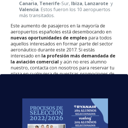
Canaria
,
Tenerife
-Sur,
Ibiza
,
Lanzarote
y
Valencia
. Estos fueron los 10 aeropuertos
más transitados.
Este aumento de pasajeros en la mayoría de
aeropuertos españoles está desembocando en
nuevas oportunidades de empleo
para todos
aquellos interesados en formar parte del sector
aeronáutico durante este 2017. Si estás
interesado en
la profesión más demandada de
la aviación comercial
y aún no eres alumno
nuestro, contacta con nosotros para reservar tu
plaza en cualquiera de nuestras promociones de
auxiliares de vuelo TCP que ofertamos.
¡Ven a conocernos acercándote a
cualquiera de
nuestros centro
s! O,
si lo prefieres, te atendemos por
teléfono a través del
902 241 206
,
o por Internet por medio de
nuestros
asesores online
: