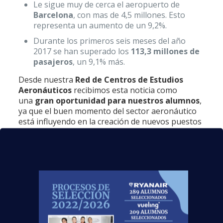
Le sigue muy de cerca el aeropuerto de
Barcelona
, con mas de 4,5 millones. Esto
representa un aumento de un 9,2%.
Durante los primeros seis meses del año
2017 se han superado los
113,3 millones de
pasajeros
, un 9,1% más.
Desde nuestra
Red de Centros de Estudios
Aeronáuticos
recibimos esta noticia como
una
gran oportunidad para nuestros alumnos
,
ya que el buen momento del sector aeronáutico
está influyendo en la creación de nuevos puestos
de trabajo. ¡Consulta a tu asesor laboral para más
información!
Y si no perteneces a ninguno de nuestros centros
y estás buscando una
formación de calidad que
te ayude a encontrar empleo
, ¿por qué no
piensas en la alternativa de la
aviación
comercial
? Con el
título oficial TCP
podrás
trabajar en cualquier compañía aérea europea