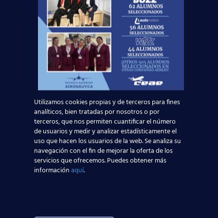
(The AC Cuzco, Paseo de la
Castellana).
Bilbao
: 16 de febrero de 2016
(Melia Bilbao, Lehendakari
Leizaola 29).
Alicante
: 13 de febrero de 2016
(AC Hotel Alicante, Avda. de
Utilizamos cookies propias y de terceros para fines
Elche, 3).
analíticos, bien tratadas por nosotros o por
terceros, que nos permiten cuantificar el número
Sevilla
:
30 de enero de 2016
(NH
de usuarios y medir y analizar estadísticamente el
Collection Sevilla, Avda Diego
uso que hacen los usuarios de la web. Se analiza su
Martinez Barrio, 8).
navegación con el fin de mejorar la oferta de los
servicios que ofrecemos. Puedes obtener más
información
aquí
.
Nuestros alumnos interesados en esta
oportunidad de empleo y quieran optar a un
puesto de
Tripulante de Cabina
en una de las
compañías aéreas más grandes del