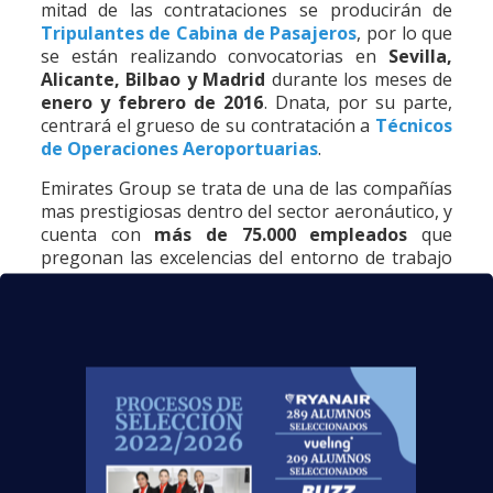
mitad de las contrataciones se producirán de
Tripulantes de Cabina de Pasajeros
, por lo que
se están realizando convocatorias en
Sevilla,
Alicante, Bilbao y Madrid
durante los meses de
enero y febrero de 2016
. Dnata, por su parte,
centrará el grueso de su contratación a
Técnicos
de Operaciones Aeroportuarias
.
Emirates Group se trata de una de las compañías
mas prestigiosas dentro del sector aeronáutico, y
cuenta con
más de 75.000 empleados
que
pregonan las excelencias del entorno de trabajo
que ofrece la empresa de carácter internacional y
multicultural. En la actualidad, la aerolínea cuenta
con 120 pilotos y
470 Auxiliares de Vuelo
españoles
, siendo continuos sus procesos de
selección para el reclutamiento de candidatos en
numerosas ciudades españolas. Durante estas
semanas se producirán éstas convocatorias en
las ciudades ya mencionadas:
Madrid
: 21 de febrero de 2016